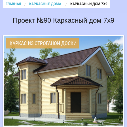
ГЛАВНАЯ
КАРКАСНЫЕ ДОМА
CURRENT:
КАРКАСНЫЙ ДОМ 7Х9
Проект №90 Каркасный дом 7х9
КАРКАС ИЗ СТРОГАНОЙ ДОСКИ