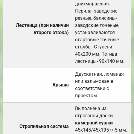
двухмаршевая.
Перила- заводские
резные, балясины-
Лестница (при наличии
заводские точеные,
второго этажа)
устанавливаются
стартовые точёные
столбы. Ступени
40х200 мм. Тетива
лестницы- 90х140 мм.
Двускатная, ломаная
или вальмовая в
Крыша
соответствии с
проектом.
Выполнена из
строганой доски
камерной сушки
Стропильная система
45х145/45х195+/-5 мм.