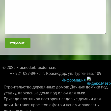
Отправить
© 2026 krasnodarbrusdoma.ru
+7 921 027-89-78; г. Краснодар, ул. Тургенева, 109
Информация
Строительство деревянных домов: Дачные домики под
усадку, каркасные дома под ключ для пмж.
Бригада плотников постороит садовые домики для
дачи. Каталог проектов с фото и ценами: заказать
домокомплект.