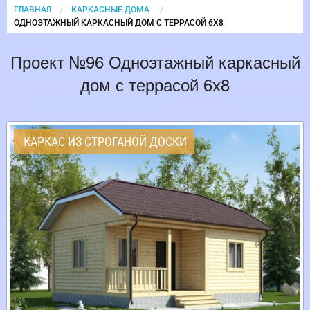
ГЛАВНАЯ
КАРКАСНЫЕ ДОМА
CURRENT:
ОДНОЭТАЖНЫЙ КАРКАСНЫЙ ДОМ С ТЕРРАСОЙ 6Х8
Проект №96 Одноэтажный каркасный
дом с террасой 6х8
КАРКАС ИЗ СТРОГАНОЙ ДОСКИ