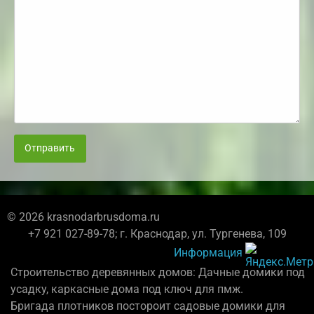
Отправить
© 2026 krasnodarbrusdoma.ru
+7 921 027-89-78; г. Краснодар, ул. Тургенева, 109
Информация
Строительство деревянных домов: Дачные домики под
усадку, каркасные дома под ключ для пмж.
Бригада плотников постороит садовые домики для