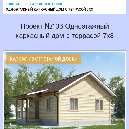
ГЛАВНАЯ
КАРКАСНЫЕ ДОМА
CURRENT:
ОДНОЭТАЖНЫЙ КАРКАСНЫЙ ДОМ С ТЕРРАСОЙ 7Х8
Проект №136 Одноэтажный
каркасный дом с террасой 7х8
КАРКАС ИЗ СТРОГАНОЙ ДОСКИ