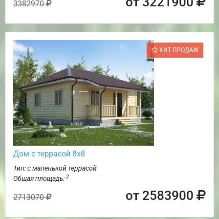
от 3221900
3382970
ХИТ ПРОДАЖ
Дом с террасой 8х8
Тип: с маленькой террасой
2
Общая площадь:
от 2583900
2713070