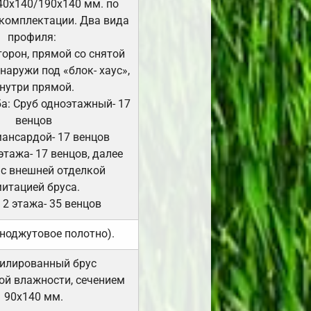
40х140/190х140 мм. по
комплектации. Два вида
профиля:
сторон, прямой со снятой
Снаружи под «блок- хаус»,
нутри прямой.
а: Сруб одноэтажный- 17
венцов
мансардой- 17 венцов
 этажа- 17 венцов, далее
 с внешней отделкой
итацией бруса.
 2 этажа- 35 венцов
ноджутовое полотно).
илированный брус
ой влажности, сечением
90х140 мм.