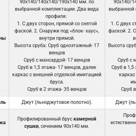
90х140/140х140/190х140 мм. по
90х140/1
выбранной комплектации. Два вида
выбранной 
профиля:
1. С двух сторон, прямой со снятой
1. С двух 
фаской. 2. Снаружи под «блок- хаус»,
фаской. 2. 
ены
внутри прямой.
в
Высота сруба: Сруб одноэтажный- 17
Высота сруб
венцов
Сруб с мансардой- 17 венцов
Сруб с 
Сруб в 1,5 этажа- 17 венцов, далее
Сруб в 1,5
каркас с внешней отделкой имитацией
каркас
бруса.
им
Сруб в 2 этажа- 35 венцов
Сруб в
ель
Джут (льноджутовое полотно).
Джут (ль
Проф
Профилированный брус
камерной
ажа
естественн
сушки
, сечением 90х140 мм.