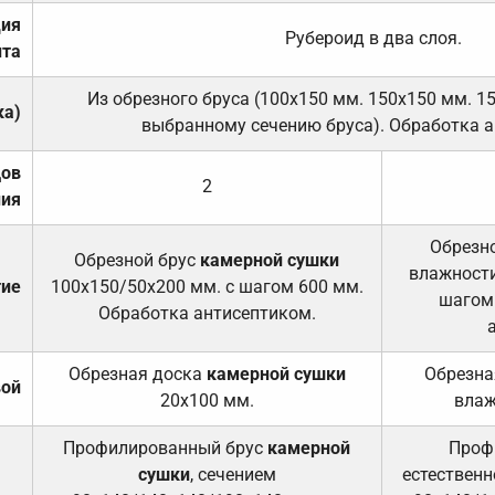
ция
Рубероид в два слоя.
та
Из обрезного бруса (100х150 мм. 150х150 мм. 1
ка)
выбранному сечению бруса). Обработка а
дов
2
ния
Обрезно
Обрезной брус
камерной сушки
влажности
тие
100х150/50х200 мм. с шагом 600 мм.
шагом
Обработка антисептиком.
Обрезная доска
камерной сушки
Обрезна
вой
20х100 мм.
влаж
Профилированный брус
камерной
Проф
сушки
, сечением
естественн