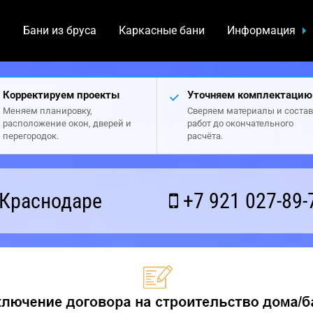
а
Бани из бруса
Каркасные бани
Информация
Корректируем проекты
Уточняем комплектацию
Меняем планировку,
Сверяем материалы и состав
расположение окон, дверей и
работ до окончательного
перегородок.
расчёта.
 Краснодаре
+7 921 027-89-