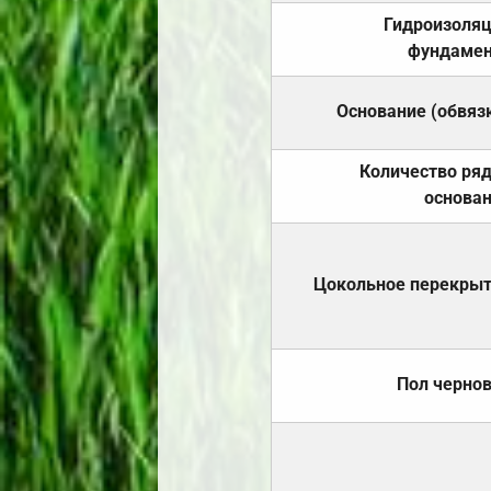
Гидроизоля
фундамен
Основание (обвяз
Количество ря
основа
Цокольное перекры
Пол черно