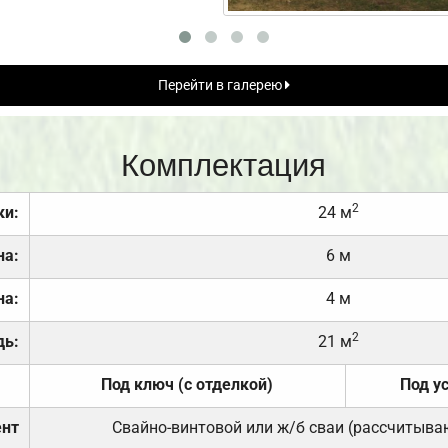
Перейти в галерею
Комплектация
2
ки:
24 м
на:
6 м
на:
4 м
2
дь:
21 м
Под ключ (с отделкой)
Под у
нт
Свайно-винтовой или ж/б сваи (рассчитыва