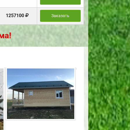
1257100
Заказать
ма!