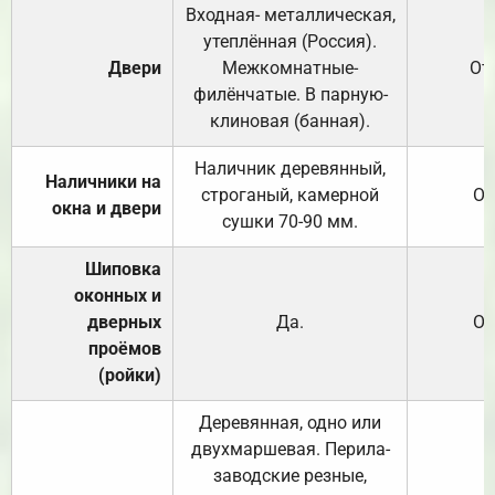
Входная- металлическая,
утеплённая (Россия).
Двери
Межкомнатные-
От
филёнчатые. В парную-
клиновая (банная).
Наличник деревянный,
Наличники на
строганый, камерной
От
окна и двери
сушки 70-90 мм.
Шиповка
оконных и
дверных
Да.
От
проёмов
(ройки)
Деревянная, одно или
двухмаршевая. Перила-
заводские резные,