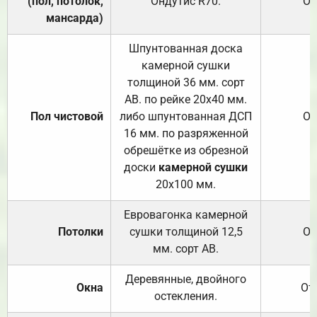
(пол, потолок,
Ондутис
R70
.
От
мансарда)
Шпунтованная доска
камерной сушки
толщиной 36 мм. сорт
АВ. по рейке 20х40 мм.
Пол чистовой
либо шпунтованная ДСП
От
16 мм. по разряженной
обрешётке из обрезной
доски
камерной сушки
20х100 мм.
Евровагонка камерной
Потолки
сушки толщиной 12,5
От
мм. сорт АВ.
Деревянные, двойного
Окна
От
остекления.