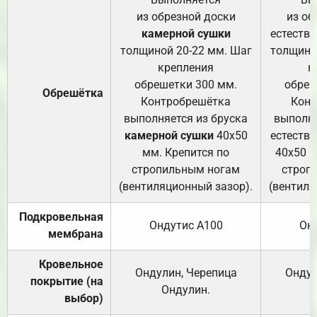
из обрезной доски
из об
камерной сушки
естеств
толщиной 20-22 мм. Шаг
толщино
крепления
к
обрешетки 300 мм.
обреш
Обрешётка
Контробрешётка
Конт
выполняется из бруска
выполня
камерной сушки
40х50
естеств
мм. Крепится по
40х50 м
стропильным ногам
строп
(вентиляционный зазор).
(вентиля
Подкровельная
Ондутис А100
Он
мембрана
Кровельное
Ондулин, Черепица
Ондул
покрытие (на
Ондулин.
выбор)