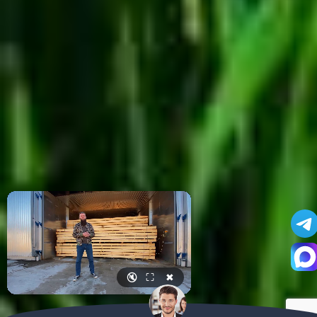
🔇
⛶
✖