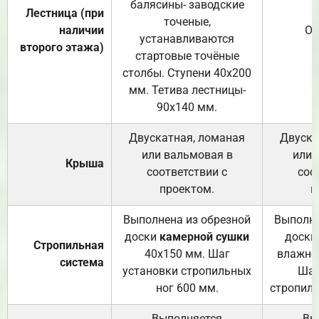
балясины- заводские
Лестница (при
точеные,
наличии
От
устанавливаются
второго этажа)
стартовые точёные
столбы. Ступени 40х200
мм. Тетива лестницы-
90х140 мм.
Двускатная, ломаная
Двуска
или вальмовая в
или 
Крыша
соответствии с
соо
проектом.
п
Выполнена из обрезной
Выполне
доски
камерной сушки
доски
Стропильная
40х150 мм. Шаг
влажно
система
установки стропильных
Шаг
ног 600 мм.
стропиль
Выполняется
Вы