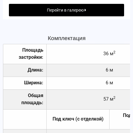
Перейти в галерею
Комплектация
Площадь
2
36 м
застройки:
Длина:
6 м
Ширина:
6 м
Общая
2
57 м
площадь:
Под 
Под ключ (с отделкой)