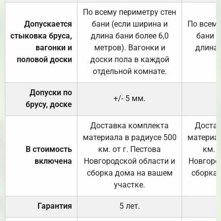
По всему периметру стен
Допускается
бани (если ширина и
По всему
стыковка бруса,
длина бани более 6,0
бани (
вагонки и
метров). Вагонки и
длина 
половой доски
доски пола в каждой
отдельной комнате.
Допуски по
+/- 5 мм.
брусу, доске
Доставка комплекта
Достав
материала в радиусе 500
материал
В стоимость
км. от г. Пестова
км. 
включена
Новгородской области и
Новгоро
сборка дома на вашем
сборка
участке.
Гарантия
5 лет.