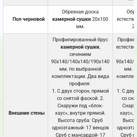
Обрезная доска
Обр
Пол черновой
камерной сушки
20х100
естеств
мм.
2
Профилированный брус
Профили
камерной сушки
,
естестве
сечением
с
90х140/140х140/190х140
90х140/
мм. по выбранной
мм. 
комплектации. Два вида
комплек
профиля:
п
1. С двух сторон, прямой
1. С дву
со снятой фаской. 2.
со сня
Снаружи под «блок-
Снару
Внешние стены
хаус», внутри прямой.
хаус», 
Высота сруба: Сруб
Высот
одноэтажный- 17 венцов
одноэта
Сруб с мансардой- 17
Сруб с