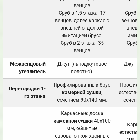
венцов
Сруб в 1,5 этажа- 17
Сруб в
венцов, далее каркас с
венцов,
внешней отделкой
внеш
имитацией бруса.
имит
Сруб в 2 этажа- 35
Сруб 
венцов
Межвенцовый
Джут (льноджутовое
Джут 
утеплитель
полотно).
п
Профилированный брус
Профили
Перегородки 1-
камерной сушки
,
естестве
го этажа
сечением 90х140 мм.
сечени
Каркасные: доска
камерной сушки
40х100
Карк
мм, обшитые
естеств
евровагонкой хвойных
40х10