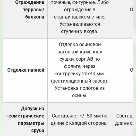
Ограждение
точеные, фигурные. Либо
террасы/
ограждение в
От
балкона
скандинавском стиле.
Устанавливаются
ступени у входа.
Отделка осиновой
вагонкой камерной
сушки, сорт АВ по
фольге, через
Отделка парной
От
контррейку 20х40 мм.
(вентиляционный зазор).
Установка пологов из
осины.
Допуск на
геометрические
Составляет +/- 50 мм по
Составля
параметры
длине с каждой стороны.
длине с 
сруба