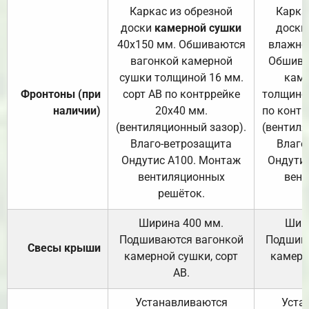
Каркас из обрезной
Карка
доски
камерной сушки
доски
40х150 мм. Обшиваются
влажно
вагонкой камерной
Обшива
сушки толщиной 16 мм.
каме
Фронтоны (при
сорт АВ по контррейке
толщиной
наличии)
20х40 мм.
по контр
(вентиляционный зазор).
(вентиля
Влаго-ветрозащита
Влаго
Ондутис А100. Монтаж
Ондути
вентиляционных
вент
решёток.
Ширина 400 мм.
Шир
Подшиваются вагонкой
Подшива
Свесы крыши
камерной сушки, сорт
камерн
АВ.
Устанавливаются
Уста