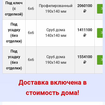
Под ключ
Профилированный
2060100
(с
6х6
За
190х140 мм
отделкой)
Под
усадку
Cруб дома
1411100
6х6
За
(без
140х140 мм
отделки)
Под
усадку
Cруб дома
1554100
6х6
За
(без
190х140 мм
отделки)
Доставка включена в
стоимость дома!