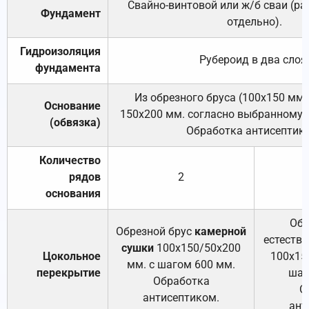
Свайно-винтовой или ж/б сваи (р
Фундамент
отдельно).
Гидроизоляция
Рубероид в два слоя
фундамента
Из обрезного бруса (100х150 мм.
Основание
150х200 мм. согласно выбранному с
(обвязка)
Обработка антисептик
Количество
рядов
2
основания
Обр
Обрезной брус
камерной
естеств
сушки
100х150/50х200
Цокольное
100х15
мм. с шагом 600 мм.
перекрытие
шаг
Обработка
О
антисептиком.
ант