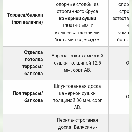
опорные столбы из
опорн
строганного бруса
строг
Терраса/балкон
камерной сушки
естеств
(при наличии)
140х140 мм. с
140
компенсационными
компе
болтами под усадку.
болтам
Отделка
Евровагонка камерной
потолка
сушки толщиной 12,5
От
террасы/
мм. сорт АВ.
балкона
Шпунтованная доска
Пол террасы/
камерной сушки
От
балкона
толщиной 36 мм. сорт
АВ.
Перила- строганая
доска. Балясины-