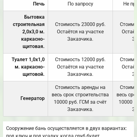
Печь
По запросу
Не пр
Бытовка
строительная
Стоимость 23000 руб.
Стоимо
2,0х3,0 м.
Остаётся на участке
Остаёт
каркасно-
Заказчика.
З
щитовая.
Туалет 1,0х1,0
Стоимость 12000 руб.
Стоимо
м. каркасно-
Остаётся на участке
Остаёт
щитовой.
Заказчика.
З
Стоимость аренды на
Стоимо
весь срок строительства
весь сро
Генератор
10000 руб. ГСМ за счёт
10000 р
Заказчика.
З
Сооружение бань осуществляется в двух вариантах:
под ключ и под усадку, когда сруб будет