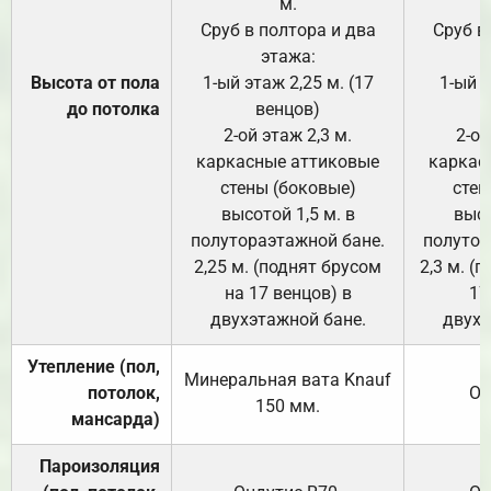
м.
Сруб в полтора и два
Сруб в
этажа:
Высота от пола
1-ый этаж 2,25 м. (17
1-ый э
до потолка
венцов)
2-ой этаж 2,3 м.
2-ой
каркасные аттиковые
каркас
стены (боковые)
стен
высотой 1,5 м. в
высо
полутораэтажной бане.
полутор
2,25 м. (поднят брусом
2,3 м. (
на 17 венцов) в
17
двухэтажной бане.
двухэ
Утепление (пол,
Минеральная вата
Knauf
потолок,
От
150
мм.
мансарда)
Пароизоляция