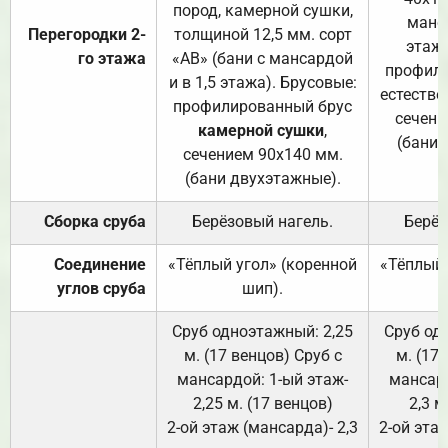
пород, камерной сушки,
манса
Перегородки 2-
толщиной 12,5 мм. сорт
этажа
го этажа
«АВ» (бани с мансардой
профили
и в 1,5 этажа). Брусовые:
естестве
профилированный брус
сечени
камерной сушки
,
(бани 
сечением 90х140 мм.
(бани двухэтажные).
Сборка сруба
Берёзовый нагель.
Берёз
Соединение
«Тёплый угол» (коренной
«Тёплый 
углов сруба
шип).
Сруб одноэтажный: 2,25
Сруб од
м. (17 венцов) Сруб с
м. (17
мансардой: 1-ый этаж-
мансард
2,25 м. (17 венцов)
2,3 м
2-ой этаж (мансарда)- 2,3
2-ой этаж