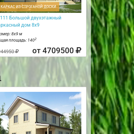
КАРКАС ИЗ СТРОГАНОЙ ДОСКИ
111 Большой двухэтажный
аркасный дом 8х9
змер: 8х9 м
2
щая площадь: 140
от 4709500
944950
а