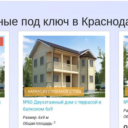
ные под ключ в Красно
Ж
КАРКАС ИЗ СТРОГАНОЙ ДОСКИ
и
№60 Двухэтажный дом с террасой и
№
балконом 6х9
Ра
Об
Размер: 6х9 м
2
Общая площадь:
о