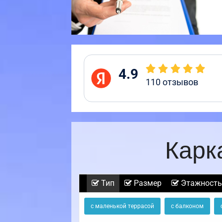
4.9
110
отзывов
Карк
Тип
Размер
Этажность
с маленькой террасой
с балконом