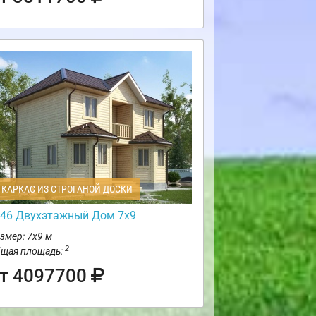
КАРКАС ИЗ СТРОГАНОЙ ДОСКИ
46 Двухэтажный Дом 7х9
змер: 7х9 м
2
щая площадь:
т 4097700