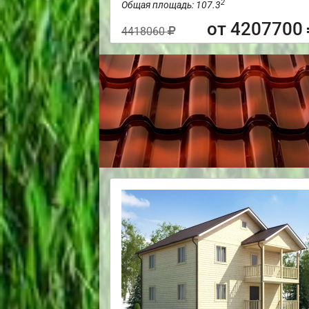
2
Общая площадь: 107.3
от 4207700
4418060