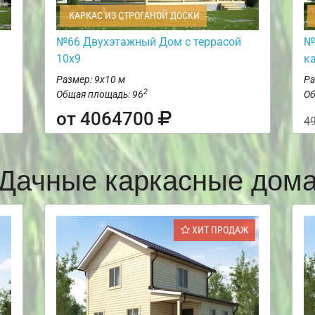
КАРКАС ИЗ СТРОГАНОЙ ДОСКИ
№66 Двухэтажный Дом с террасой
№
10х9
к
Размер: 9х10 м
Ра
2
Общая площадь: 96
Об
от 4064700
4
Дачные каркасные дом
ХИТ ПРОДАЖ