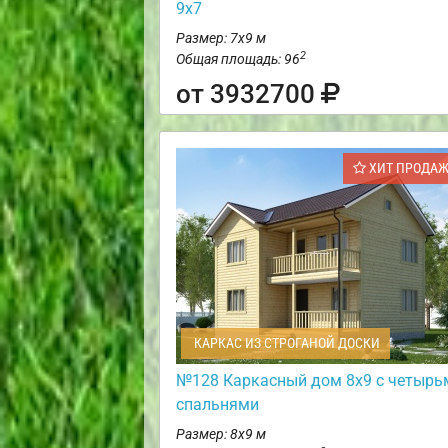
9х7
Размер: 7х9 м
2
Общая площадь: 96
от 3932700
ХИТ ПРОДА
КАРКАС ИЗ СТРОГАНОЙ ДОСКИ
№128 Каркасный дом 8х9 с четырь
спальнями
Размер: 8х9 м