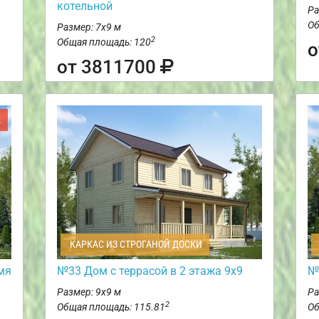
котельной
Ра
Об
Размер: 7х9 м
2
Общая площадь: 120
о
от 3811700
Ж
КАРКАС ИЗ СТРОГАНОЙ ДОСКИ
мя
№33 Дом с террасой в 2 этажа 9х9
№
Размер: 9х9 м
Ра
2
Общая площадь: 115.81
Об