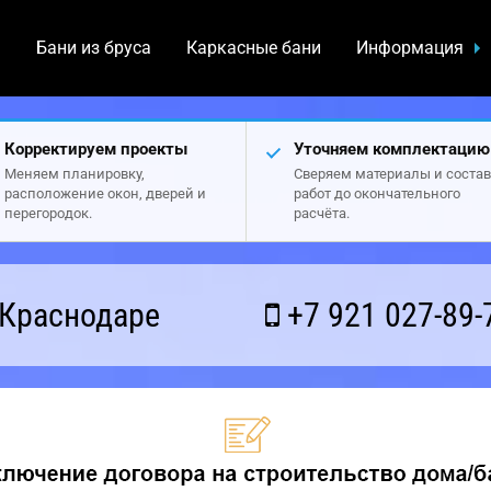
а
Бани из бруса
Каркасные бани
Информация
Корректируем проекты
Уточняем комплектацию
Меняем планировку,
Сверяем материалы и состав
расположение окон, дверей и
работ до окончательного
перегородок.
расчёта.
 Краснодаре
+7 921 027-89-