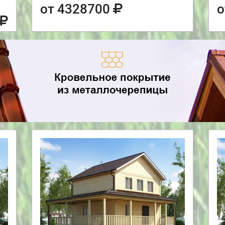
от 4328700
о