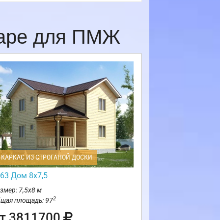
даре для ПМЖ
КАРКАС ИЗ СТРОГАНОЙ ДОСКИ
63 Дом 8х7,5
змер: 7,5х8 м
2
щая площадь: 97
т 3811700