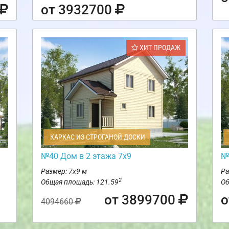
от 3932700
ХИТ ПРОДАЖ
КАРКАС ИЗ СТРОГАНОЙ ДОСКИ
м
№40 Дом в 2 этажа 7х9
№
Размер: 7х9 м
Ра
2
Общая площадь: 121.59
Об
от 3899700
о
4094660