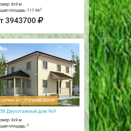
змер: 8х9 м
2
щая площадь: 117.96
т 3943700
КАРКАС ИЗ СТРОГАНОЙ ДОСКИ
58 Двухэтажный дом 9х9
змер: 9х9 м
2
щая площадь: