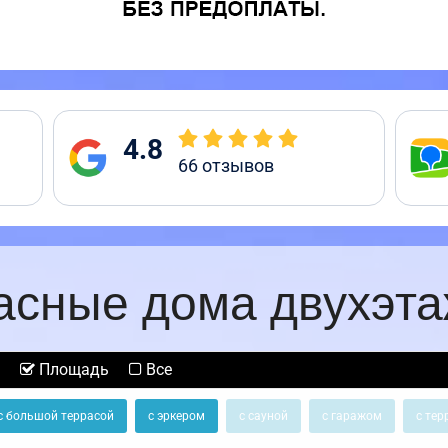
4.8
66
отзывов
асные дома двухэт
Площадь
Все
с большой террасой
с эркером
с сауной
с гаражом
с тер