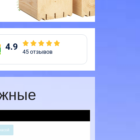
4.9
45
отзывов
ажные
расой