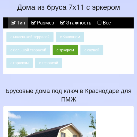
Дома из бруса 7х11 с эркером
Тип
Размер
Этажность
Все
с маленькой террасой
с балконом
с большой террасой
с эркером
с сауной
с гаражом
с террасой
Брусовые дома под ключ в Краснодаре для
ПМЖ