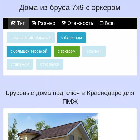
Дома из бруса 7х9 с эркером
Тип
Размер
Этажность
Все
с маленькой террасой
с балконом
с большой террасой
с эркером
с сауной
с гаражом
с террасой
Брусовые дома под ключ в Краснодаре для
ПМЖ