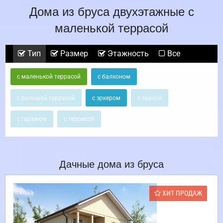
Дома из бруса двухэтажные с
маленькой террасой
Тип
Размер
Этажность
Все
с маленькой террасой
с балконом
с большой террасой
с эркером
с сауной
с гаражом
с террасой
Дачные дома из бруса
ХИТ ПРОДАЖ