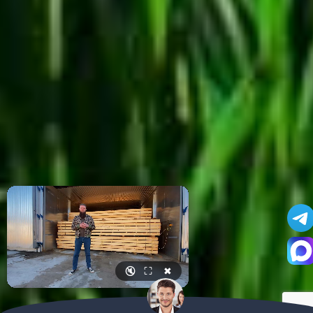
🔇
⛶
✖