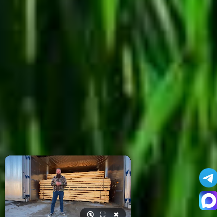
🔇
⛶
✖