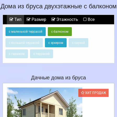
Дома из бруса двухэтажные с балконом
Тип
Размер
Этажность
Все
с маленькой террасой
с балконом
с большой террасой
с эркером
с сауной
с гаражом
с террасой
Дачные дома из бруса
ХИТ ПРОДАЖ