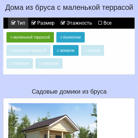
Дома из бруса с маленькой террасой
Тип
Размер
Этажность
Все
с маленькой террасой
с балконом
с большой террасой
с эркером
с сауной
с гаражом
с террасой
Садовые домики из бруса