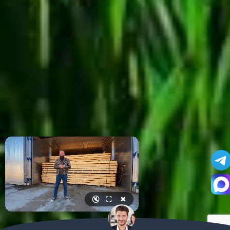
🔇
⛶
✖