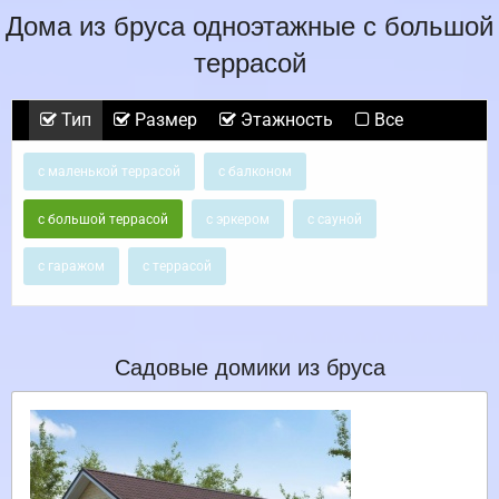
Дома из бруса одноэтажные с большой
террасой
Тип
Размер
Этажность
Все
с маленькой террасой
с балконом
с большой террасой
с эркером
с сауной
с гаражом
с террасой
Садовые домики из бруса