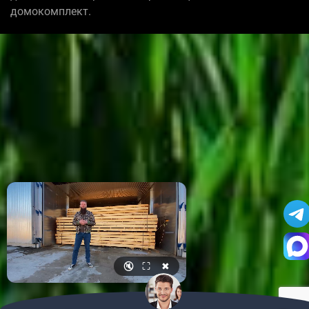
домокомплект.
🔇
⛶
✖