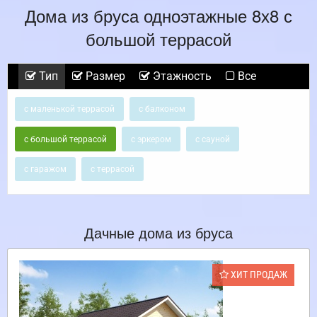
Дома из бруса одноэтажные 8х8 с
большой террасой
Тип
Размер
Этажность
Все
с маленькой террасой
с балконом
с большой террасой
с эркером
с сауной
с гаражом
с террасой
Дачные дома из бруса
ХИТ ПРОДАЖ