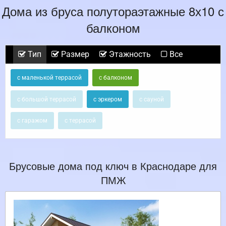
Дома из бруса полутораэтажные 8х10 с
балконом
Тип
Размер
Этажность
Все
с маленькой террасой
с балконом
с большой террасой
с эркером
с сауной
с гаражом
с террасой
Брусовые дома под ключ в Краснодаре для
ПМЖ