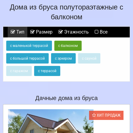
Дома из бруса полутораэтажные с
балконом
Тип
Размер
Этажность
Все
с маленькой террасой
с балконом
с большой террасой
с эркером
с сауной
с гаражом
с террасой
Дачные дома из бруса
ХИТ ПРОДАЖ