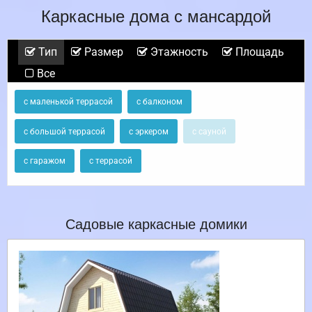
Каркасные дома с мансардой
Тип
Размер
Этажность
Площадь
Все
с маленькой террасой
с балконом
с большой террасой
с эркером
с сауной
с гаражом
с террасой
Садовые каркасные домики