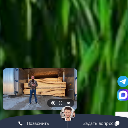
🔇
⛶
✖
Позвонить
Задать вопрос