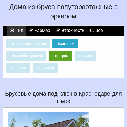
Дома из бруса полутораэтажные с
эркером
Тип
Размер
Этажность
Все
с маленькой террасой
с балконом
с большой террасой
с эркером
с сауной
с гаражом
с террасой
Брусовые дома под ключ в Краснодаре для
ПМЖ