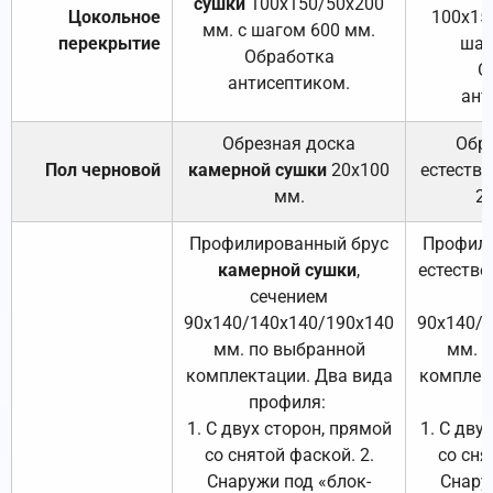
сушки
100х150/50х200
Цокольное
100х15
мм. с шагом 600 мм.
перекрытие
шаг
Обработка
О
антисептиком.
ант
Обрезная доска
Обр
Пол черновой
камерной сушки
20х100
естеств
мм.
2
Профилированный брус
Профили
камерной сушки
,
естестве
сечением
с
90х140/140х140/190х140
90х140/
мм. по выбранной
мм. 
комплектации. Два вида
комплек
профиля:
п
1. С двух сторон, прямой
1. С дву
со снятой фаской. 2.
со сня
Снаружи под «блок-
Снару