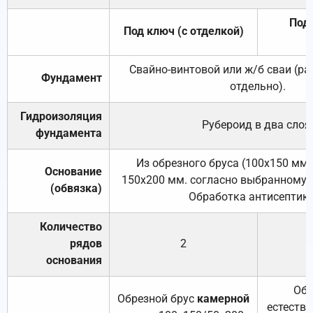
Под 
Под ключ (с отделкой)
Свайно-винтовой или ж/б сваи (р
Фундамент
отдельно).
Гидроизоляция
Рубероид в два слоя
фундамента
Из обрезного бруса (100х150 мм.
Основание
150х200 мм. согласно выбранному с
(обвязка)
Обработка антисептик
Количество
рядов
2
основания
Обр
Обрезной брус
камерной
естеств