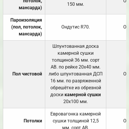
потолок,
От
150
мм.
мансарда)
Пароизоляция
(пол, потолок,
Ондутис
R70
.
От
мансарда)
Шпунтованная доска
камерной сушки
толщиной 36 мм. сорт
АВ. по рейке 20х40 мм.
Пол чистовой
либо шпунтованная ДСП
От
16 мм. по разряженной
обрешётке из обрезной
доски
камерной сушки
20х100 мм.
Евровагонка камерной
Потолки
сушки толщиной 12,5
От
мм. сорт АВ.