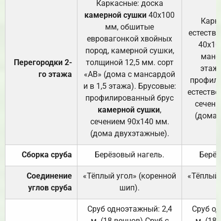
Каркасные: доска
камерной сушки
40х100
Карк
мм, обшитые
естеств
евровагонкой хвойных
40х10
пород, камерной сушки,
манса
Перегородки 2-
толщиной 12,5 мм. сорт
этажа
го этажа
«АВ» (дома с мансардой
профили
и в 1,5 этажа). Брусовые:
естестве
профилированный брус
сечени
камерной сушки
,
(дома 
сечением 90х140 мм.
(дома двухэтажные).
Сборка сруба
Берёзовый нагель.
Берёз
Соединение
«Тёплый угол» (коренной
«Тёплый 
углов сруба
шип).
Сруб одноэтажный: 2,4
Сруб од
м. (18 венцов) Сруб с
м. (18