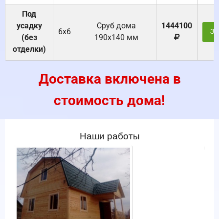
Под
усадку
Cруб дома
1444100
6х6
За
(без
190х140 мм
отделки)
Доставка включена в
стоимость дома!
Наши работы