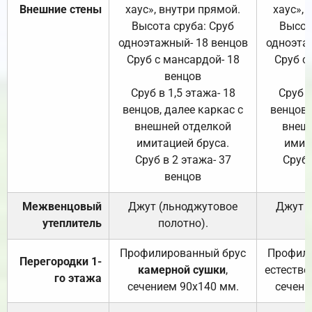
Внешние стены
хаус», внутри прямой.
хаус», 
Высота сруба: Сруб
Высот
одноэтажный- 18 венцов
одноэта
Сруб с мансардой- 18
Сруб с
венцов
Сруб в 1,5 этажа- 18
Сруб в
венцов, далее каркас с
венцов,
внешней отделкой
внеш
имитацией бруса.
имит
Сруб в 2 этажа- 37
Сруб 
венцов
Межвенцовый
Джут (льноджутовое
Джут 
утеплитель
полотно).
п
Профилированный брус
Профили
Перегородки 1-
камерной сушки
,
естестве
го этажа
сечением 90х140 мм.
сечени