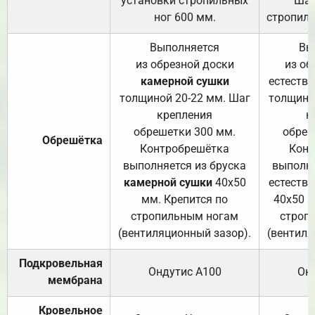
установки стропильных
Шаг
ног 600 мм.
стропиль
Выполняется
Вы
из обрезной доски
из об
камерной сушки
естеств
толщиной 20-22 мм. Шаг
толщино
крепления
к
обрешетки 300 мм.
обреш
Обрешётка
Контробрешётка
Конт
выполняется из бруска
выполня
камерной сушки
40х50
естеств
мм. Крепится по
40х50 м
стропильным ногам
строп
(вентиляционный зазор).
(вентиля
Подкровельная
Ондутис А100
Он
мембрана
Кровельное