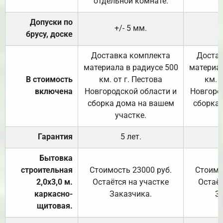
отдельной комнате.
Допуски по
+/- 5 мм.
брусу, доске
Доставка комплекта
Достав
материала в радиусе 500
материал
В стоимость
км. от г. Пестова
км. 
включена
Новгородской области и
Новгоро
сборка дома на вашем
сборка
участке.
Гарантия
5 лет.
Бытовка
строительная
Стоимость 23000 руб.
Стоимо
2,0х3,0 м.
Остаётся на участке
Остаёт
каркасно-
Заказчика.
З
щитовая.