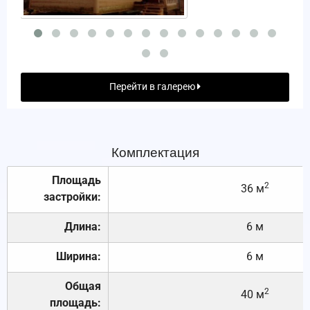
Перейти в галерею
Комплектация
Площадь
2
36 м
застройки:
Длина:
6 м
Ширина:
6 м
Общая
2
40 м
площадь: