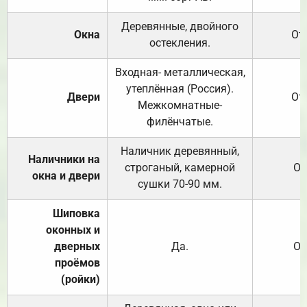
Деревянные, двойного
Окна
От
остекления.
Входная- металлическая,
утеплённая (Россия).
Двери
От
Межкомнатные-
филёнчатые.
Наличник деревянный,
Наличники на
строганый, камерной
От
окна и двери
сушки 70-90 мм.
Шиповка
оконных и
дверных
Да.
От
проёмов
(ройки)