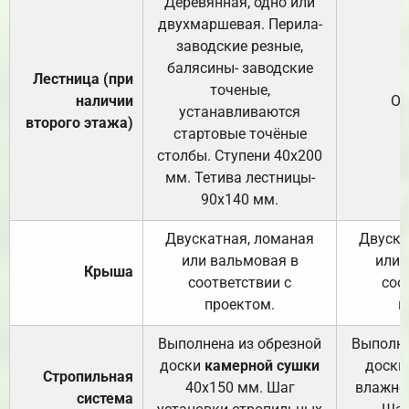
Деревянная, одно или
двухмаршевая. Перила-
заводские резные,
балясины- заводские
Лестница (при
точеные,
наличии
От
устанавливаются
второго этажа)
стартовые точёные
столбы. Ступени 40х200
мм. Тетива лестницы-
90х140 мм.
Двускатная, ломаная
Двуска
или вальмовая в
или 
Крыша
соответствии с
соо
проектом.
п
Выполнена из обрезной
Выполне
доски
камерной сушки
доски
Стропильная
40х150 мм. Шаг
влажно
система