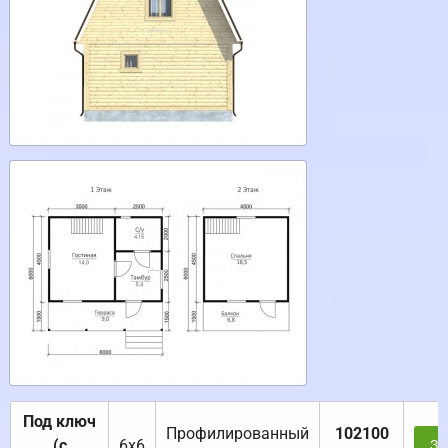
Под ключ
Профилированный
102100
(с
6х6
За