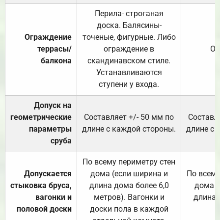
Перила- строганая
доска. Балясины-
Ограждение
точеные, фигурные. Либо
террасы/
ограждение в
От
балкона
скандинавском стиле.
Устанавливаются
ступени у входа.
Допуск на
геометрические
Составляет +/- 50 мм по
Составля
параметры
длине с каждой стороны.
длине с 
сруба
По всему периметру стен
Допускается
дома (если ширина и
По всему
стыковка бруса,
длина дома более 6,0
дома (
вагонки и
метров). Вагонки и
длина 
половой доски
доски пола в каждой