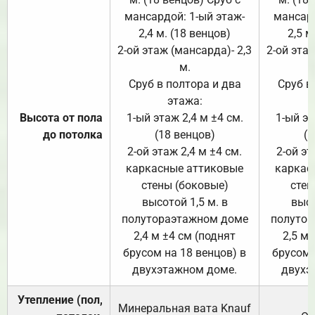
мансардой: 1-ый этаж-
мансард
2,4 м. (18 венцов)
2,5 м
2-ой этаж (мансарда)- 2,3
2-ой этаж
м.
Сруб в полтора и два
Сруб в
этажа:
Высота от пола
1-ый этаж 2,4 м ±4 см.
1-ый эт
до потолка
(18 венцов)
(1
2-ой этаж 2,4 м ±4 см.
2-ой эт
каркасные аттиковые
каркас
стены (боковые)
стен
высотой 1,5 м. в
высо
полутораэтажном доме
полутор
2,4 м ±4 см (поднят
2,5 м 
брусом на 18 венцов) в
брусом 
двухэтажном доме.
двухэ
Утепление (пол,
Минеральная вата
Knauf