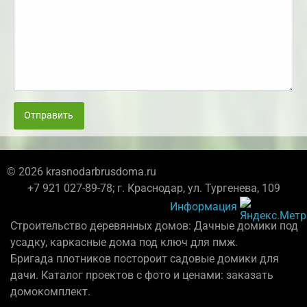
Отправить
© 2026 krasnodarbrusdoma.ru
+7 921 027-89-78; г. Краснодар, ул. Тургенева, 109
Информация
Строительство деревянных домов: Дачные домики под
усадку, каркасные дома под ключ для пмж.
Бригада плотников постороит садовые домики для
дачи. Каталог проектов с фото и ценами: заказать
домокомплект.