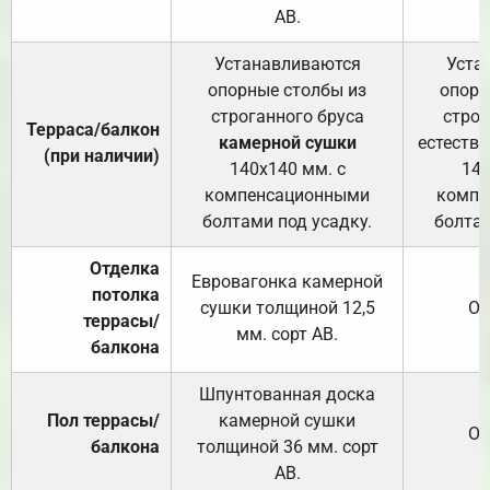
АВ.
Устанавливаются
Уста
опорные столбы из
опорн
строганного бруса
строг
Терраса/балкон
камерной сушки
естеств
(при наличии)
140х140 мм. с
140
компенсационными
компе
болтами под усадку.
болтам
Отделка
Евровагонка камерной
потолка
сушки толщиной 12,5
От
террасы/
мм. сорт АВ.
балкона
Шпунтованная доска
Пол террасы/
камерной сушки
От
балкона
толщиной 36 мм. сорт
АВ.