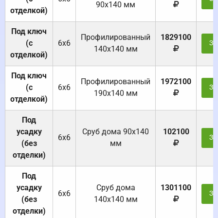
90х140 мм
отделкой)
Под ключ
Профилированный
1829100
(с
6х6
За
140х140 мм
отделкой)
Под ключ
Профилированный
1972100
(с
6х6
За
190х140 мм
отделкой)
Под
усадку
Cруб дома 90x140
102100
6х6
За
(без
мм
отделки)
Под
усадку
Cруб дома
1301100
6х6
За
(без
140х140 мм
отделки)