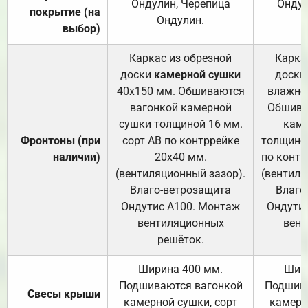
Ондулин, Черепица
Ондул
покрытие (на
Ондулин.
выбор)
Каркас из обрезной
Карка
доски
камерной сушки
доски
40х150 мм. Обшиваются
влажно
вагонкой камерной
Обшива
сушки толщиной 16 мм.
каме
Фронтоны (при
сорт АВ по контррейке
толщиной
наличии)
20х40 мм.
по контр
(вентиляционный зазор).
(вентиля
Влаго-ветрозащита
Влаго
Ондутис А100. Монтаж
Ондути
вентиляционных
вент
решёток.
Ширина 400 мм.
Шир
Подшиваются вагонкой
Подшива
Свесы крыши
камерной сушки, сорт
камерн