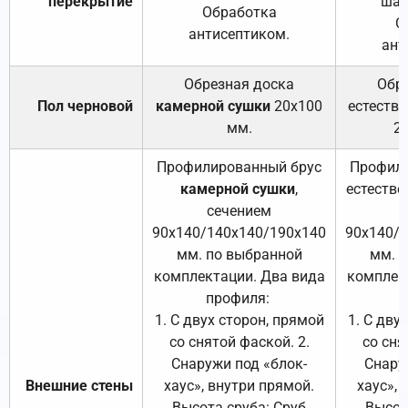
перекрытие
шаг
Обработка
О
антисептиком.
ант
Обрезная доска
Обр
Пол черновой
камерной сушки
20х100
естеств
мм.
2
Профилированный брус
Профили
камерной сушки
,
естестве
сечением
с
90х140/140х140/190х140
90х140/
мм. по выбранной
мм. 
комплектации. Два вида
комплек
профиля:
п
1. С двух сторон, прямой
1. С дву
со снятой фаской. 2.
со сня
Снаружи под «блок-
Снару
Внешние стены
хаус», внутри прямой.
хаус», 
Высота сруба: Сруб
Высот