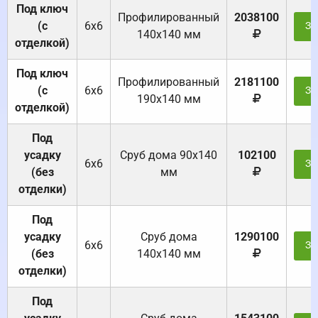
Под ключ
Профилированный
2038100
(с
6х6
За
140х140 мм
отделкой)
Под ключ
Профилированный
2181100
(с
6х6
За
190х140 мм
отделкой)
Под
усадку
Cруб дома 90x140
102100
6х6
За
(без
мм
отделки)
Под
усадку
Cруб дома
1290100
6х6
За
(без
140х140 мм
отделки)
Под