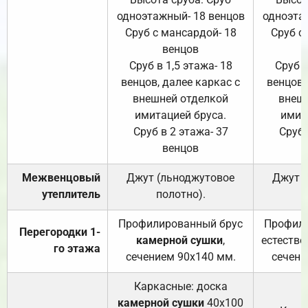
одноэтажный- 18 венцов
одноэта
Сруб с мансардой- 18
Сруб с
венцов
Сруб в 1,5 этажа- 18
Сруб в
венцов, далее каркас с
венцов,
внешней отделкой
внеш
имитацией бруса.
имит
Сруб в 2 этажа- 37
Сруб 
венцов
Межвенцовый
Джут (льноджутовое
Джут 
утеплитель
полотно).
п
Профилированный брус
Профили
Перегородки 1-
камерной сушки
,
естестве
го этажа
сечением 90х140 мм.
сечени
Каркасные: доска
камерной сушки
40х100