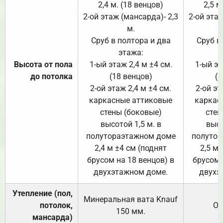
2,4 м. (18 венцов)
2,5 м
2-ой этаж (мансарда)- 2,3
2-ой этаж
м.
Сруб в полтора и два
Сруб в
этажа:
Высота от пола
1-ый этаж 2,4 м ±4 см.
1-ый эт
до потолка
(18 венцов)
(1
2-ой этаж 2,4 м ±4 см.
2-ой эт
каркасные аттиковые
каркас
стены (боковые)
стен
высотой 1,5 м. в
высо
полутораэтажном доме
полутор
2,4 м ±4 см (поднят
2,5 м 
брусом на 18 венцов) в
брусом 
двухэтажном доме.
двухэ
Утепление (пол,
Минеральная вата
Knauf
потолок,
От
150
мм.
мансарда)