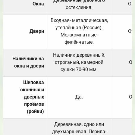
Деревянные, двойного
Окна
От
остекления.
Входная- металлическая,
утеплённая (Россия).
Двери
От
Межкомнатные-
филёнчатые.
Наличник деревянный,
Наличники на
строганый, камерной
От
окна и двери
сушки 70-90 мм.
Шиповка
оконных и
дверных
Да.
От
проёмов
(ройки)
Деревянная, одно или
двухмаршевая. Перила-