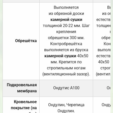
Выполняется
Вы
из обрезной доски
из об
камерной сушки
естеств
толщиной 20-22 мм. Шаг
толщино
крепления
к
обрешетки 300 мм.
обреш
Обрешётка
Контробрешётка
Конт
выполняется из бруска
выполня
камерной сушки
40х50
естеств
мм. Крепится по
40х50 м
стропильным ногам
строп
(вентиляционный зазор).
(вентиля
Подкровельная
Ондутис А100
Он
мембрана
Кровельное
Ондулин, Черепица
Ондул
покрытие (на
Ондулин.