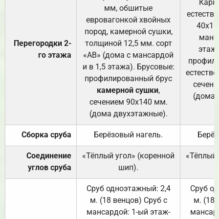
Карк
мм, обшитые
естеств
евровагонкой хвойных
40х10
пород, камерной сушки,
манса
Перегородки 2-
толщиной 12,5 мм. сорт
этажа
го этажа
«АВ» (дома с мансардой
профили
и в 1,5 этажа). Брусовые:
естестве
профилированный брус
сечени
камерной сушки
,
(дома 
сечением 90х140 мм.
(дома двухэтажные).
Сборка сруба
Берёзовый нагель.
Берёз
Соединение
«Тёплый угол» (коренной
«Тёплый 
углов сруба
шип).
Сруб одноэтажный: 2,4
Сруб од
м. (18 венцов) Сруб с
м. (18
мансардой: 1-ый этаж-
мансард