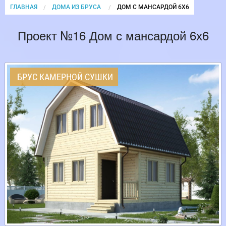
ГЛАВНАЯ
ДОМА ИЗ БРУСА
CURRENT:
ДОМ С МАНСАРДОЙ 6Х6
Проект №16 Дом с мансардой 6х6
БРУС КАМЕРНОЙ СУШКИ