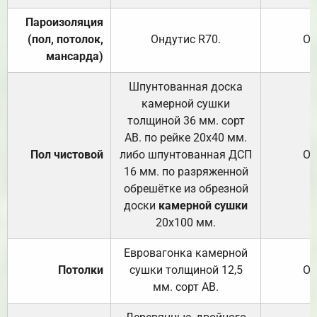
Пароизоляция
(пол, потолок,
Ондутис
R70
.
От
мансарда)
Шпунтованная доска
камерной сушки
толщиной 36 мм. сорт
АВ. по рейке 20х40 мм.
Пол чистовой
либо шпунтованная ДСП
От
16 мм. по разряженной
обрешётке из обрезной
доски
камерной сушки
20х100 мм.
Евровагонка камерной
Потолки
сушки толщиной 12,5
От
мм. сорт АВ.