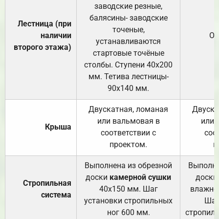
заводские резные,
балясины- заводские
Лестница (при
точеные,
наличии
От
устанавливаются
второго этажа)
стартовые точёные
столбы. Ступени 40х200
мм. Тетива лестницы-
90х140 мм.
Двускатная, ломаная
Двуска
или вальмовая в
или 
Крыша
соответствии с
соо
проектом.
п
Выполнена из обрезной
Выполне
доски
камерной сушки
доски
Стропильная
40х150 мм. Шаг
влажно
система
установки стропильных
Шаг
ног 600 мм.
стропиль