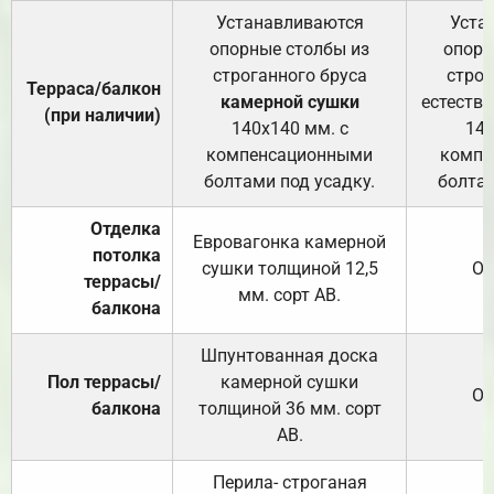
Устанавливаются
Уста
опорные столбы из
опорн
строганного бруса
строг
Терраса/балкон
камерной сушки
естеств
(при наличии)
140х140 мм. с
140
компенсационными
компе
болтами под усадку.
болтам
Отделка
Евровагонка камерной
потолка
сушки толщиной 12,5
От
террасы/
мм. сорт АВ.
балкона
Шпунтованная доска
Пол террасы/
камерной сушки
От
балкона
толщиной 36 мм. сорт
АВ.
Перила- строганая