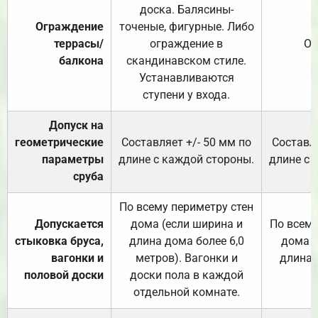
доска. Балясины-
Ограждение
точеные, фигурные. Либо
террасы/
ограждение в
От
балкона
скандинавском стиле.
Устанавливаются
ступени у входа.
Допуск на
геометрические
Составляет +/- 50 мм по
Составля
параметры
длине с каждой стороны.
длине с 
сруба
По всему периметру стен
Допускается
дома (если ширина и
По всему
стыковка бруса,
длина дома более 6,0
дома (
вагонки и
метров). Вагонки и
длина 
половой доски
доски пола в каждой
отдельной комнате.