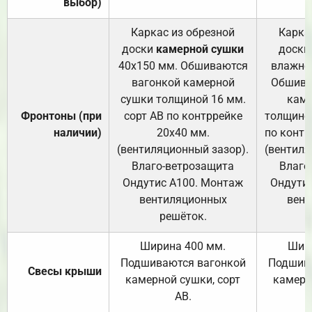
выбор)
Каркас из обрезной
Карка
доски
камерной сушки
доски
40х150 мм. Обшиваются
влажно
вагонкой камерной
Обшива
сушки толщиной 16 мм.
каме
Фронтоны (при
сорт АВ по контррейке
толщиной
наличии)
20х40 мм.
по контр
(вентиляционный зазор).
(вентиля
Влаго-ветрозащита
Влаго
Ондутис А100. Монтаж
Ондути
вентиляционных
вент
решёток.
Ширина 400 мм.
Шир
Подшиваются вагонкой
Подшива
Свесы крыши
камерной сушки, сорт
камерн
АВ.