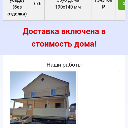
усадку
Cруб дома
1543100
6х6
За
(без
190х140 мм
отделки)
Доставка включена в
стоимость дома!
Наши работы