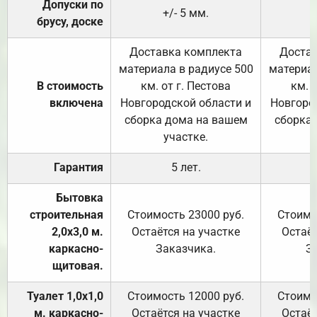
Допуски по
+/- 5 мм.
брусу, доске
Доставка комплекта
Достав
материала в радиусе 500
материал
В стоимость
км. от г. Пестова
км. 
включена
Новгородской области и
Новгоро
сборка дома на вашем
сборка
участке.
Гарантия
5 лет.
Бытовка
строительная
Стоимость 23000 руб.
Стоимо
2,0х3,0 м.
Остаётся на участке
Остаёт
каркасно-
Заказчика.
З
щитовая.
Туалет 1,0х1,0
Стоимость 12000 руб.
Стоимо
м. каркасно-
Остаётся на участке
Остаёт