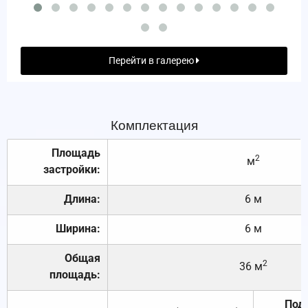
Перейти в галерею
Комплектация
Площадь
2
м
застройки:
Длина:
6 м
Ширина:
6 м
Общая
2
36 м
площадь:
Под 