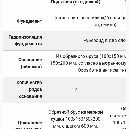
Под ключ (с отделкой)
Свайно-винтовой или ж/б сваи (р
Фундамент
отдельно).
Гидроизоляция
Рубероид в два слоя
фундамента
Из обрезного бруса (100х150 мм.
Основание
150х200 мм. согласно выбранному с
(обвязка)
Обработка антисептик
Количество
рядов
2
основания
Обр
Обрезной брус
камерной
естеств
сушки
100х150/50х200
Цокольное
100х15
мм. с шагом 600 мм.