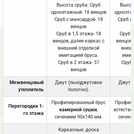
Высота сруба: Сруб
Высот
одноэтажный- 18 венцов
одноэта
Сруб с мансардой- 18
Сруб с
венцов
Сруб в 1,5 этажа- 18
Сруб в
венцов, далее каркас с
венцов,
внешней отделкой
внеш
имитацией бруса.
имит
Сруб в 2 этажа- 37
Сруб 
венцов
Межвенцовый
Джут (льноджутовое
Джут 
утеплитель
полотно).
п
Профилированный брус
Профили
Перегородки 1-
камерной сушки
,
естестве
го этажа
сечением 90х140 мм.
сечени
Каркасные: доска