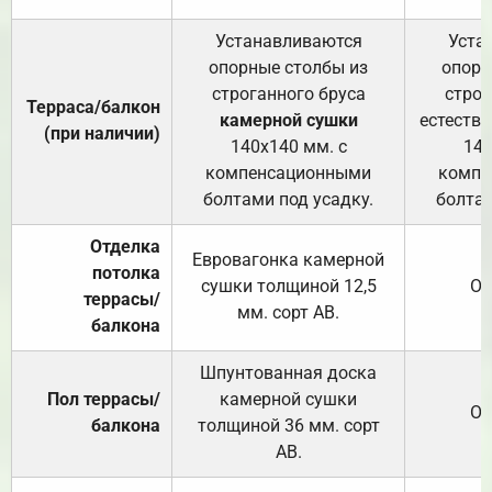
Устанавливаются
Уста
опорные столбы из
опорн
строганного бруса
строг
Терраса/балкон
камерной сушки
естеств
(при наличии)
140х140 мм. с
140
компенсационными
компе
болтами под усадку.
болтам
Отделка
Евровагонка камерной
потолка
сушки толщиной 12,5
От
террасы/
мм. сорт АВ.
балкона
Шпунтованная доска
Пол террасы/
камерной сушки
От
балкона
толщиной 36 мм. сорт
АВ.