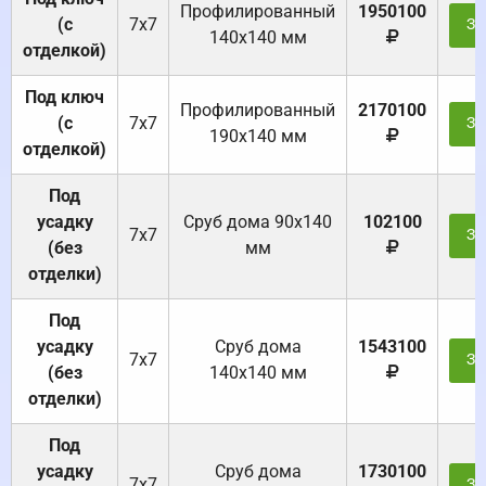
Профилированный
1950100
(с
7х7
За
140х140 мм
отделкой)
Под ключ
Профилированный
2170100
(с
7х7
За
190х140 мм
отделкой)
Под
усадку
Cруб дома 90x140
102100
7х7
За
(без
мм
отделки)
Под
усадку
Cруб дома
1543100
7х7
За
(без
140х140 мм
отделки)
Под
усадку
Cруб дома
1730100
7х7
За