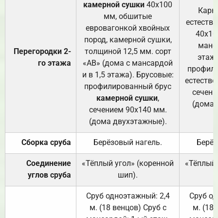
камерной сушки
40х100
Карк
мм, обшитые
естеств
евровагонкой хвойных
40х10
пород, камерной сушки,
манса
Перегородки 2-
толщиной 12,5 мм. сорт
этажа
го этажа
«АВ» (дома с мансардой
профили
и в 1,5 этажа). Брусовые:
естестве
профилированный брус
сечени
камерной сушки
,
(дома 
сечением 90х140 мм.
(дома двухэтажные).
Сборка сруба
Берёзовый нагель.
Берёз
Соединение
«Тёплый угол» (коренной
«Тёплый 
углов сруба
шип).
Сруб одноэтажный: 2,4
Сруб од
м. (18 венцов) Сруб с
м. (18