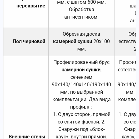
мм. с шагом 600 мм.
перекрытие
шаг
Обработка
О
антисептиком.
ант
Обрезная доска
Обр
Пол черновой
камерной сушки
20х100
естеств
мм.
2
Профилированный брус
Профили
камерной сушки
,
естестве
сечением
с
90х140/140х140/190х140
90х140/
мм. по выбранной
мм. 
комплектации. Два вида
комплек
профиля:
п
1. С двух сторон, прямой
1. С дву
со снятой фаской. 2.
со сня
Снаружи под «блок-
Снару
Внешние стены
хаус», внутри прямой.
хаус», 