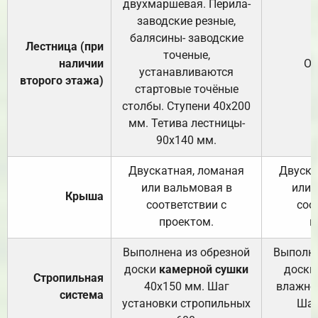
двухмаршевая. Перила-
заводские резные,
балясины- заводские
Лестница (при
точеные,
наличии
От
устанавливаются
второго этажа)
стартовые точёные
столбы. Ступени 40х200
мм. Тетива лестницы-
90х140 мм.
Двускатная, ломаная
Двуска
или вальмовая в
или 
Крыша
соответствии с
соо
проектом.
п
Выполнена из обрезной
Выполне
доски
камерной сушки
доски
Стропильная
40х150 мм. Шаг
влажно
система
установки стропильных
Шаг