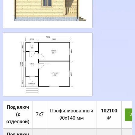
Под ключ
Профилированный
102100
(с
7х7
За
90х140 мм
отделкой)
Под ключ