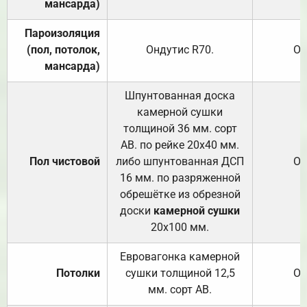
мансарда)
Пароизоляция
(пол, потолок,
Ондутис
R70
.
От
мансарда)
Шпунтованная доска
камерной сушки
толщиной 36 мм. сорт
АВ. по рейке 20х40 мм.
Пол чистовой
либо шпунтованная ДСП
От
16 мм. по разряженной
обрешётке из обрезной
доски
камерной сушки
20х100 мм.
Евровагонка камерной
Потолки
сушки толщиной 12,5
От
мм. сорт АВ.