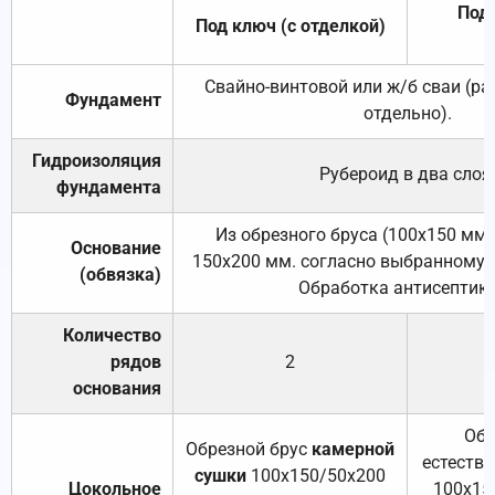
Под 
Под ключ (с отделкой)
Свайно-винтовой или ж/б сваи (р
Фундамент
отдельно).
Гидроизоляция
Рубероид в два слоя
фундамента
Из обрезного бруса (100х150 мм.
Основание
150х200 мм. согласно выбранному с
(обвязка)
Обработка антисептик
Количество
рядов
2
основания
Обр
Обрезной брус
камерной
естеств
сушки
100х150/50х200
Цокольное
100х15