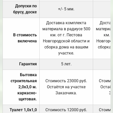
Допуски по
+/- 5 мм.
брусу, доске
Доставка комплекта
Достав
материала в радиусе 500
материал
В стоимость
км. от г. Пестова
км. 
включена
Новгородской области и
Новгоро
сборка дома на вашем
сборка
участке.
Гарантия
5 лет.
Бытовка
строительная
Стоимость 23000 руб.
Стоимо
2,0х3,0 м.
Остаётся на участке
Остаёт
каркасно-
Заказчика.
З
щитовая.
Туалет 1,0х1,0
Стоимость 12000 руб.
Стоимо