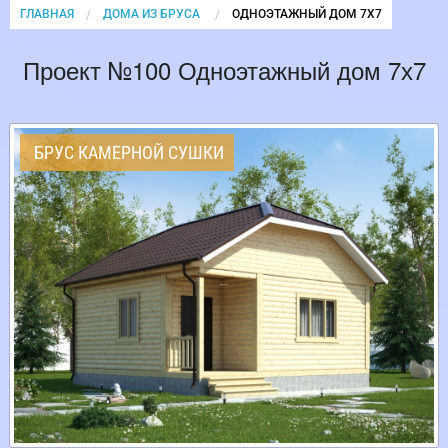
ГЛАВНАЯ
ДОМА ИЗ БРУСА
CURRENT:
ОДНОЭТАЖНЫЙ ДОМ 7Х7
Проект №100 Одноэтажный дом 7х7
БРУС КАМЕРНОЙ СУШКИ