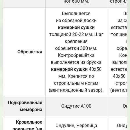
ног 600 мм.
стропиль
Выполняется
Вы
из обрезной доски
из об
камерной сушки
естеств
толщиной 20-22 мм. Шаг
толщино
крепления
к
обрешетки 300 мм.
обреш
Обрешётка
Контробрешётка
Конт
выполняется из бруска
выполня
камерной сушки
40х50
естеств
мм. Крепится по
40х50 м
стропильным ногам
строп
(вентиляционный зазор).
(вентиля
Подкровельная
Ондутис А100
Он
мембрана
Кровельное
Ондулин, Черепица
Ондул
покрытие (на