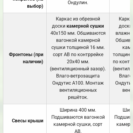
Ондулин.
выбор)
Каркас из обрезной
Карка
доски
камерной сушки
доски
40х150 мм. Обшиваются
влажно
вагонкой камерной
Обшива
сушки толщиной 16 мм.
каме
Фронтоны (при
сорт АВ по контррейке
толщиной
наличии)
20х40 мм.
по контр
(вентиляционный зазор).
(вентиля
Влаго-ветрозащита
Влаго
Ондутис А100. Монтаж
Ондути
вентиляционных
вент
решёток.
Ширина 400 мм.
Шир
Подшиваются вагонкой
Подшива
Свесы крыши
камерной сушки, сорт
камерн
АВ.