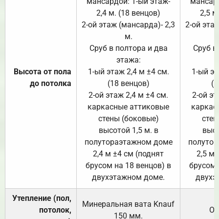
мансардой: 1-ый этаж-
мансард
2,4 м. (18 венцов)
2,5 м
2-ой этаж (мансарда)- 2,3
2-ой этаж
м.
Сруб в полтора и два
Сруб в
этажа:
Высота от пола
1-ый этаж 2,4 м ±4 см.
1-ый эт
до потолка
(18 венцов)
(1
2-ой этаж 2,4 м ±4 см.
2-ой эт
каркасные аттиковые
каркас
стены (боковые)
стен
высотой 1,5 м. в
высо
полутораэтажном доме
полутор
2,4 м ±4 см (поднят
2,5 м 
брусом на 18 венцов) в
брусом 
двухэтажном доме.
двухэ
Утепление (пол,
Минеральная вата
Knauf
потолок,
От
150
мм.