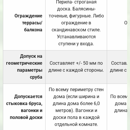
Перила- строганая
доска. Балясины-
Ограждение
точеные, фигурные. Либо
террасы/
ограждение в
От
балкона
скандинавском стиле.
Устанавливаются
ступени у входа.
Допуск на
геометрические
Составляет +/- 50 мм по
Составля
параметры
длине с каждой стороны.
длине с 
сруба
По всему периметру стен
Допускается
дома (если ширина и
По всему
стыковка бруса,
длина дома более 6,0
дома (
вагонки и
метров). Вагонки и
длина 
половой доски
доски пола в каждой
отдельной комнате.