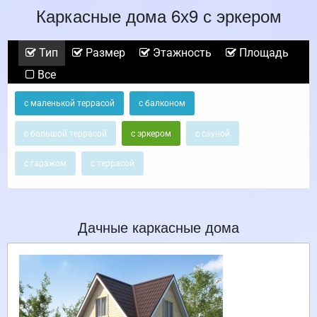
Каркасные дома 6х9 с эркером
Тип
Размер
Этажность
Площадь
Все
с маленькой террасой
с балконом
с большой террасой
с эркером
с сауной
с гаражом
с террасой
Дачные каркасные дома