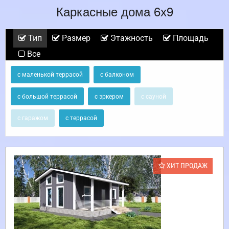
Каркасные дома 6х9
Тип
Размер
Этажность
Площадь
Все
с маленькой террасой
с балконом
с большой террасой
с эркером
с сауной
с гаражом
с террасой
ХИТ ПРОДАЖ