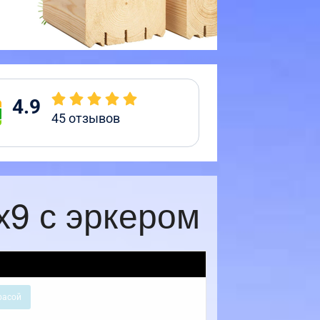
4.9
45
отзывов
х9 с эркером
расой