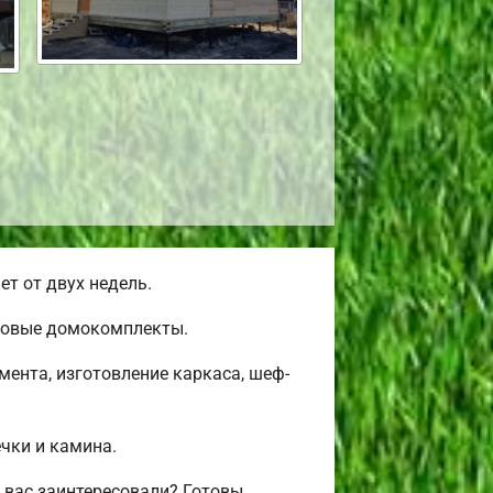
т от двух недель.
товые домокомплекты.
ента, изготовление каркаса, шеф-
ечки и камина.
 вас заинтересовали? Готовы