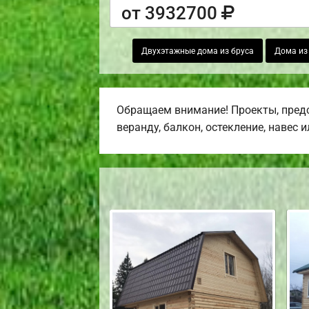
от 3932700
Двухэтажные дома из бруса
Дома из 
Обращаем внимание! Проекты, предс
веранду, балкон, остекление, навес 