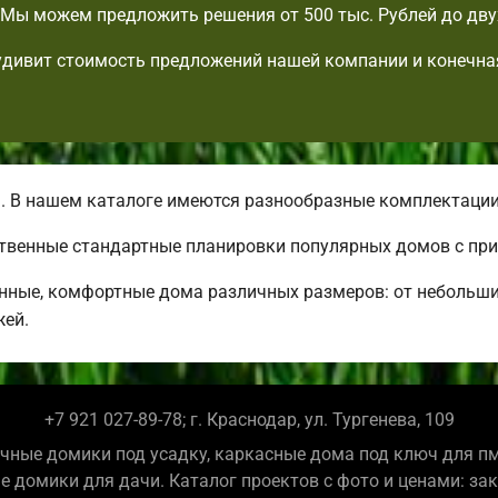
Мы можем предложить решения от 500 тыс. Рублей до дву
удивит стоимость предложений нашей компании и конечна
. В нашем каталоге имеются разнообразные комплектаци
ственные стандартные планировки популярных домов с пр
нные, комфортные дома различных размеров: от небольш
жей.
+7 921 027-89-78; г. Краснодар, ул. Тургенева, 109
чные домики под усадку, каркасные дома под ключ для п
е домики для дачи. Каталог проектов с фото и ценами: за