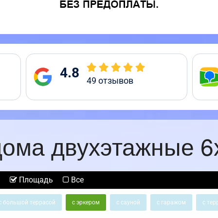
4.8
49
отзывов
ома двухэтажные 6
Площадь
Все
с большой террасой
с эркером
с сауной
с гаражом
с тер