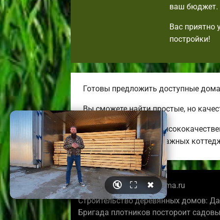
ваш бюджет. 
Вас приятно 
постройки!
Готовы предложить доступные дома
Вы сможете найти простые, но каче
Строим необычные, высококачестве
огромных двух-трехэтажных коттед
🔇
⛶
✖
© 2026 krasnodarbrusdoma.ru
Строительство деревянных домов: Да
Бригада плотников постороит садовы