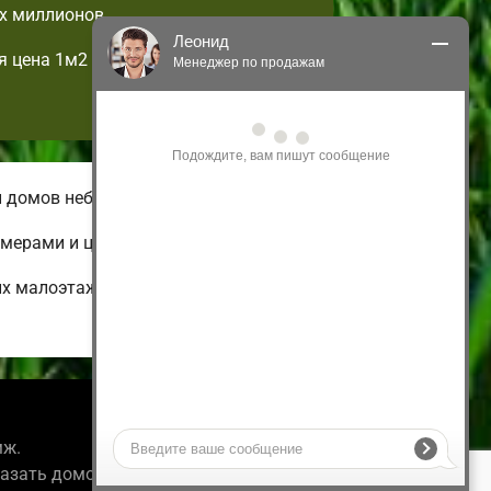
х миллионов.
Леонид
я цена 1м2
Менеджер по продажам
Здравствуйте! Я могу 
проконсультировать Вас по нашим 
акциям и проектам.
Только что
и домов небольшой площади.
имерами и ценами.
их малоэтажных и дешевых до
Информация
мж.
казать домокомплект.