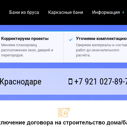
а
Бани из бруса
Каркасные бани
Информация
Корректируем проекты
Уточняем комплектацию
Меняем планировку,
Сверяем материалы и состав
расположение окон, дверей и
работ до окончательного
перегородок.
расчёта.
 Краснодаре
+7 921 027-89-