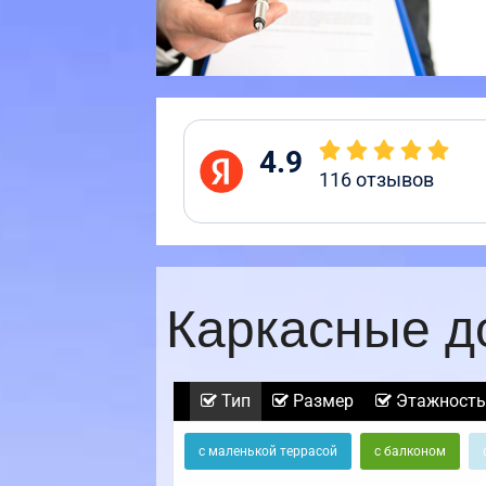
4.9
116
отзывов
Каркасные д
Тип
Размер
Этажность
с маленькой террасой
с балконом