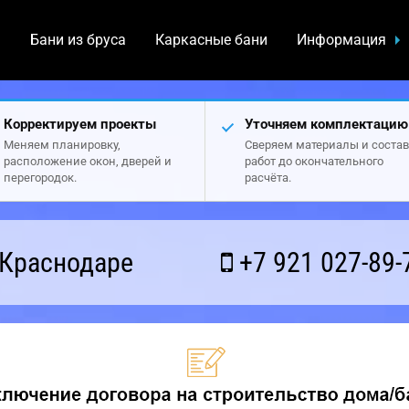
а
Бани из бруса
Каркасные бани
Информация
Корректируем проекты
Уточняем комплектацию
Меняем планировку,
Сверяем материалы и состав
расположение окон, дверей и
работ до окончательного
перегородок.
расчёта.
 Краснодаре
+7 921 027-89-