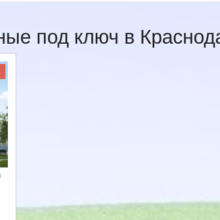
ные под ключ в Красно
Ж
и