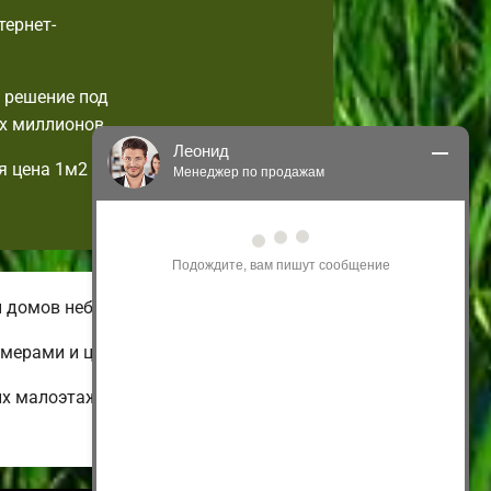
тернет-
 решение под
х миллионов.
Леонид
я цена 1м2
Менеджер по продажам
Здравствуйте! Я могу 
проконсультировать Вас по нашим 
акциям и проектам.
Только что
и домов небольшой площади.
имерами и ценами.
их малоэтажных и дешевых до