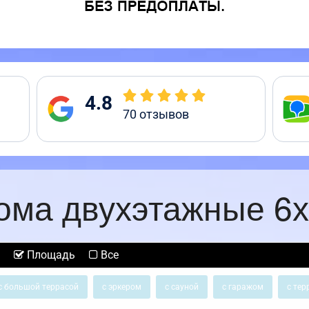
4.8
70
отзывов
ома двухэтажные 6х
Площадь
Все
с большой террасой
с эркером
с сауной
с гаражом
с тер