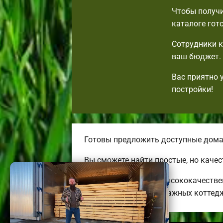
Чтобы получи
каталоге гот
Сотрудники к
ваш бюджет. 
Вас приятно 
постройки!
Готовы предложить доступные дома
Вы сможете найти простые, но каче
Строим необычные, высококачестве
огромных двух-трехэтажных коттед