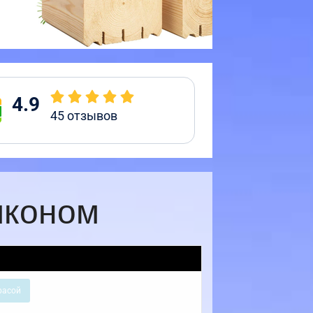
4.9
45
отзывов
лконом
расой