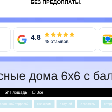
4.8
48
отзывов
сные дома 6х6 с ба
Площадь
Все
с большой террасой
с эркером
с сауной
с гаражом
с тер