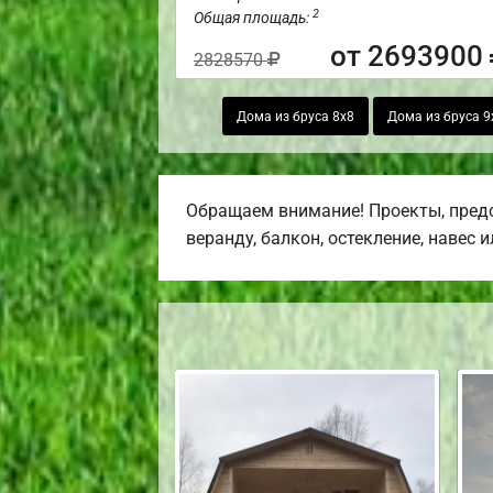
2
Общая площадь:
от 2693900
2828570
Дома из бруса 8х8
Дома из бруса 9
Обращаем внимание! Проекты, предс
веранду, балкон, остекление, навес 