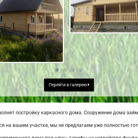
Перейти в галерею
олнят постройку каркасного дома. Сооружение дома займе
я на вашем участке, мы не предлагаем уже полностью го
овременного дома под ключ, тарифы на устройство фундам