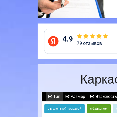
4.9
79
отзывов
Карка
Тип
Размер
Этажность
с маленькой террасой
с балконом