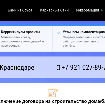
а
Бани из бруса
Каркасные бани
Информация
Корректируем проекты
Уточняем комплектацию
Меняем планировку,
Сверяем материалы и состав
расположение окон, дверей и
работ до окончательного
перегородок.
расчёта.
 Краснодаре
+7 921 027-89-