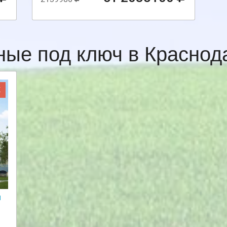
ные под ключ в Красно
Ж
и