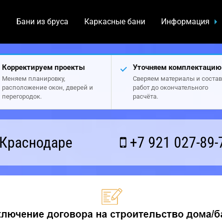
а
Бани из бруса
Каркасные бани
Информация
Корректируем проекты
Уточняем комплектацию
Меняем планировку,
Сверяем материалы и состав
расположение окон, дверей и
работ до окончательного
перегородок.
расчёта.
 Краснодаре
+7 921 027-89-