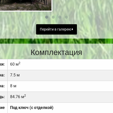
Перейти в галерею
Комплектация
2
ки:
60 м
на:
7.5 м
на:
8 м
2
дь:
84.76 м
ние
Под ключ (с отделкой)