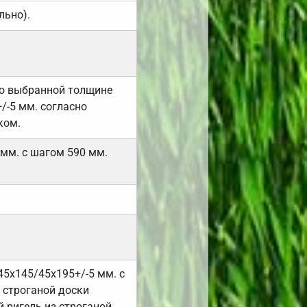
льно).
но выбранной толщине
/-5 мм. согласно
ком.
 мм. с шагом 590 мм.
45х145/45х195+/-5 мм. с
 строганой доски
 ригель из строганой