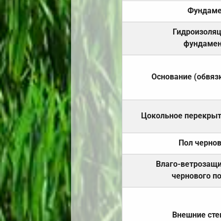
Фундаме
Гидроизоля
фундамен
Основание (обвяз
Цокольное перекры
Пол черно
Влаго-ветрозащ
чернового п
Внешние ст