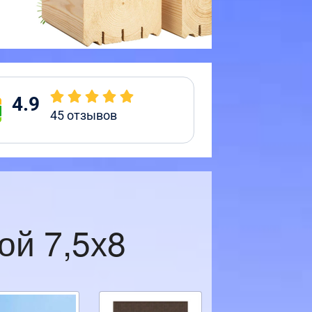
4.9
45
отзывов
ой 7,5х8