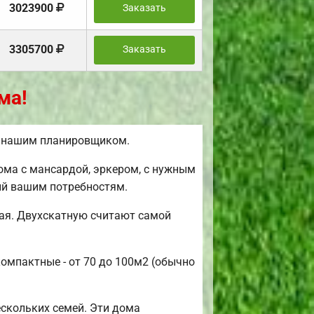
3023900
Заказать
3305700
Заказать
ма!
ь нашим планировщиком.
ома с мансардой, эркером, с нужным
ий вашим потребностям.
ая. Двухскатную считают самой
компактные - от 70 до 100м2 (обычно
скольких семей. Эти дома