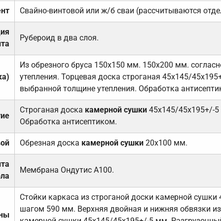
нт
Свайно-винтовой или ж/б сваи (рассчитываются отде
ция
Рубероид в два слоя.
та
Из обрезного бруса 150х150 мм. 150х200 мм. соглас
ка)
утепления. Торцевая доска строганая 45х145/45х195+
выбранной толщине утепления. Обработка антисепти
Строганая доска
камерной сушки
45х145/45х195+/-5
тие
Обработка антисептиком.
вой
Обрезная доска
камерной сушки
20х100 мм.
ита
Мембрана Ондутис А100.
ола
Стойки каркаса из строганой доски камерной сушки 
шагом 590 мм. Верхняя двойная и нижняя обвязки из
ены
камерной сушки 45х145/45х195+/-5 мм. Разгрузочный