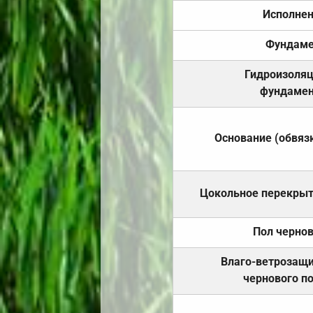
Исполне
Фундаме
Гидроизоля
фундамен
Основание (обвяз
Цокольное перекры
Пол черно
Влаго-ветрозащ
чернового п