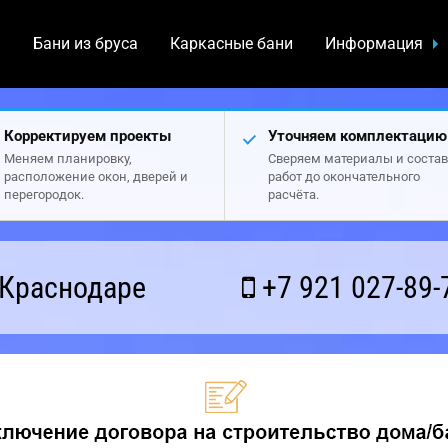
а
Бани из бруса
Каркасные бани
Информация
Корректируем проекты
Уточняем комплектацию
Меняем планировку,
Сверяем материалы и состав
расположение окон, дверей и
работ до окончательного
перегородок.
расчёта.
 Краснодаре
+7 921 027-89-