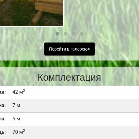
Перейти в галерею
Комплектация
2
ки:
42 м
на:
7 м
на:
6 м
2
дь:
70 м