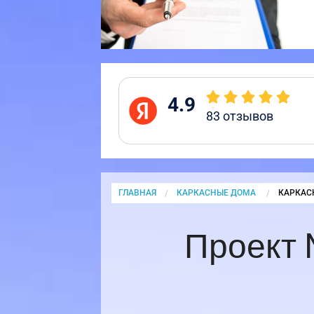
4.9
83
отзывов
ГЛАВНАЯ
КАРКАСНЫЕ ДОМА
CURRENT
КАРКАС
Проект 