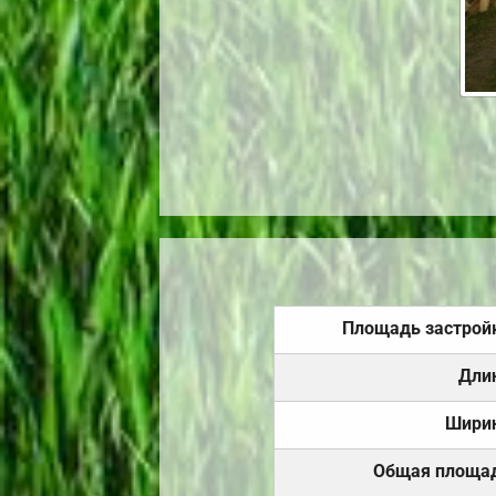
Площадь застрой
Дли
Шири
Общая площа