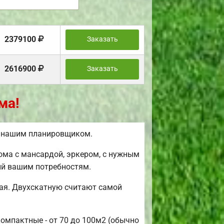
2379100
Заказать
2616900
Заказать
ма!
ь нашим планировщиком.
ома с мансардой, эркером, с нужным
ий вашим потребностям.
ая. Двухскатную считают самой
компактные - от 70 до 100м2 (обычно