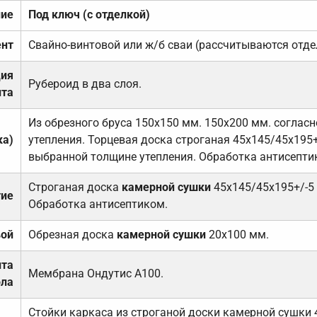
ние
Под ключ (с отделкой)
нт
Свайно-винтовой или ж/б сваи (рассчитываются отде
ция
Рубероид в два слоя.
та
Из обрезного бруса 150х150 мм. 150х200 мм. соглас
ка)
утепления. Торцевая доска строганая 45х145/45х195+
выбранной толщине утепления. Обработка антисепти
Строганая доска
камерной сушки
45х145/45х195+/-5
тие
Обработка антисептиком.
вой
Обрезная доска
камерной сушки
20х100 мм.
ита
Мембрана Ондутис А100.
ола
Стойки каркаса из строганой доски камерной сушки 