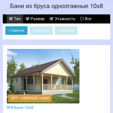
Бани из бруса одноэтажные 10х8
Тип
Размер
Этажность
Все
с террасой
с балконом
с верандой
БРУС КАМЕРНОЙ СУШКИ
№8 Баня 10х8