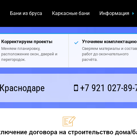
а
Бани из бруса
Каркасные бани
Информация
Корректируем проекты
Уточняем комплектацию
Меняем планировку,
Сверяем материалы и состав
расположение окон, дверей и
работ до окончательного
перегородок.
расчёта.
 Краснодаре
+7 921 027-89-