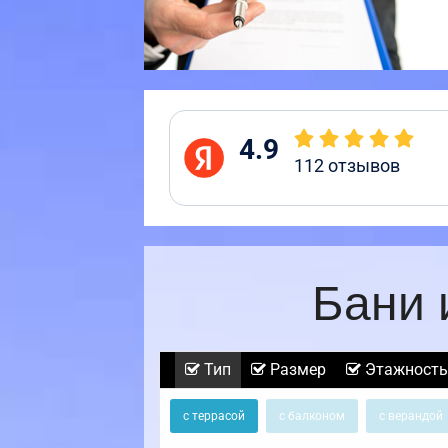
4.9
112
отзывов
Бани 
Тип
Размер
Этажность
с террасой
с балконом
с верандой