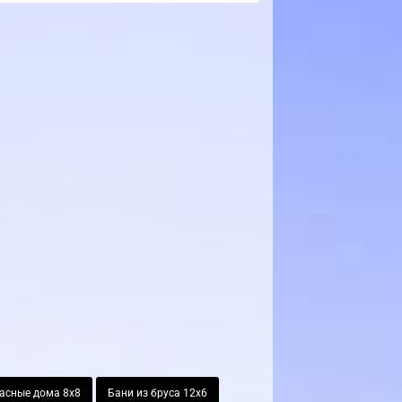
асные дома 8х8
Бани из бруса 12х6