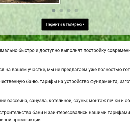
Перейти в галерею
ально быстро и доступно выполнят постройку современн
я на вашем участке, мы не предлагаем уже полностью го
чественную баню, тарифы на устройство фундамента, изго
е бассейна, санузла, котельной, сауны; монтаж печки и о
строительства бани и заинтересовались нашими тарифам
льной промо-акции.