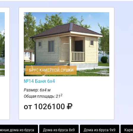
БРУС КАМЕРНОЙ СУШКИ
№14 Баня 6х4
Размер: 6х4 м
2
Общая площадь: 21
от 1026100
жные дома из бруса
Дома из бруса 8х9
Дома из бруса 9х9
Карк