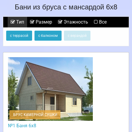
Бани из бруса с мансардой 6х8
Тип
Размер
Этажность
Все
с террасой
с балконом
с верандой
БРУС КАМЕРНОЙ СУШКИ
№1 Баня 6х8