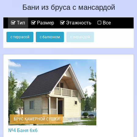
Бани из бруса с мансардой
Тип
Размер
Этажность
Все
с террасой
с балконом
с верандой
БРУС КАМЕРНОЙ СУШКИ
№4 Баня 6х6