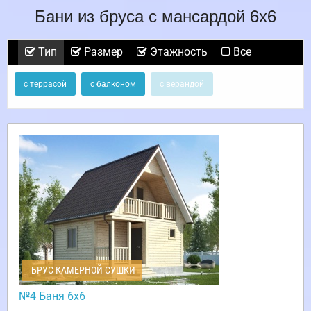
Бани из бруса с мансардой 6х6
Тип
Размер
Этажность
Все
с террасой
с балконом
с верандой
БРУС КАМЕРНОЙ СУШКИ
№4 Баня 6х6