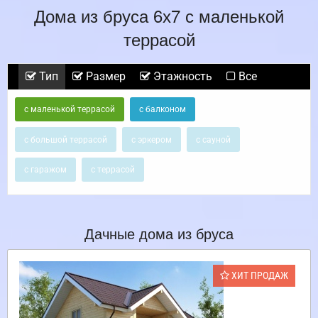
Дома из бруса 6х7 с маленькой
террасой
Тип
Размер
Этажность
Все
с маленькой террасой
с балконом
с большой террасой
с эркером
с сауной
с гаражом
с террасой
Дачные дома из бруса
ХИТ ПРОДАЖ