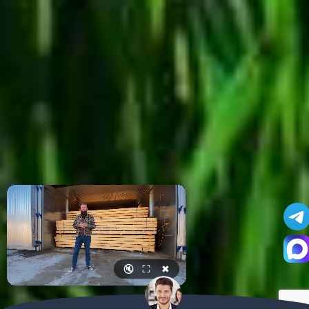
🔇
⛶
✖