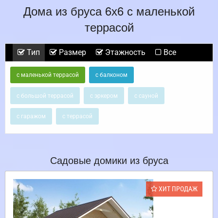
Дома из бруса 6х6 с маленькой
террасой
Тип
Размер
Этажность
Все
с маленькой террасой
с балконом
с большой террасой
с эркером
с сауной
с гаражом
с террасой
Садовые домики из бруса
ХИТ ПРОДАЖ