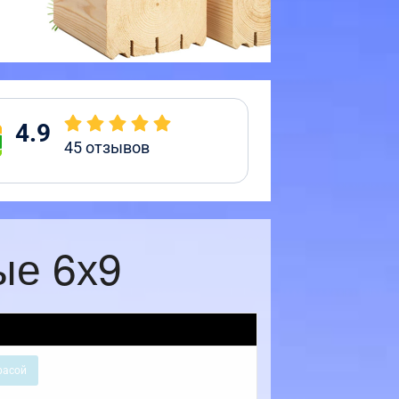
4.9
45
отзывов
ые 6х9
расой