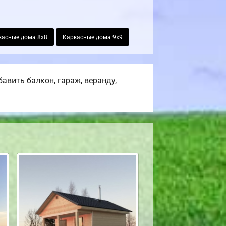
касные дома 8х8
Каркасные дома 9х9
авить балкон, гараж, веранду,