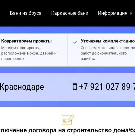
а
Бани из бруса
Каркасные бани
Информация
Корректируем проекты
Уточняем комплектацию
Меняем планировку,
Сверяем материалы и состав
расположение окон, дверей и
работ до окончательного
перегородок.
расчёта.
 Краснодаре
+7 921 027-89-