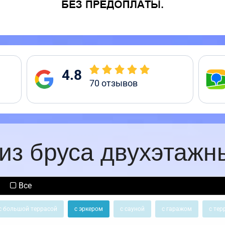
4.8
70
отзывов
из бруса двухэтажн
Все
с большой террасой
с эркером
с сауной
с гаражом
с тер