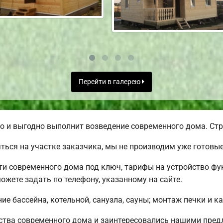
Перейти в галерею
и выгодно выполнит возведение современного дома. Стро
ься на участке заказчика, мы не производим уже готовы
 современного дома под ключ, тарифы на устройство фун
жете задать по телефону, указанному на сайте.
е бассейна, котельной, санузла, сауны; монтаж печки и к
ства современного дома и заинтересовались нашими пр