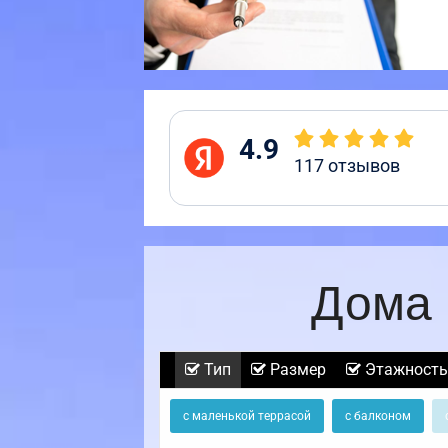
4.9
117
отзывов
Дома 
Тип
Размер
Этажность
с маленькой террасой
с балконом