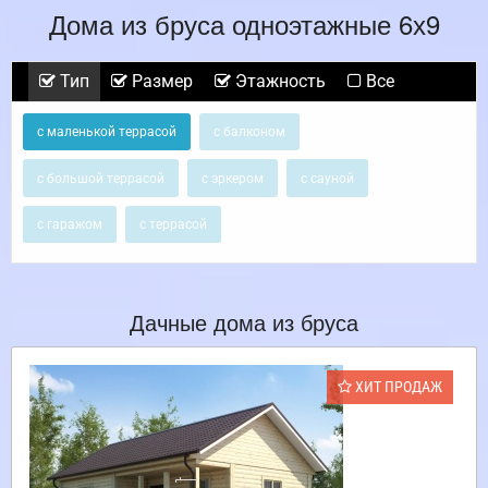
Дома из бруса одноэтажные 6х9
Тип
Размер
Этажность
Все
с маленькой террасой
с балконом
с большой террасой
с эркером
с сауной
с гаражом
с террасой
Дачные дома из бруса
ХИТ ПРОДАЖ