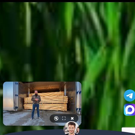
🔇
⛶
✖