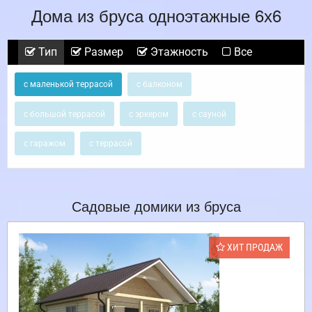
Дома из бруса одноэтажные 6х6
Тип
Размер
Этажность
Все
с маленькой террасой
с балконом
с большой террасой
с эркером
с сауной
с гаражом
с террасой
Садовые домики из бруса
ХИТ ПРОДАЖ