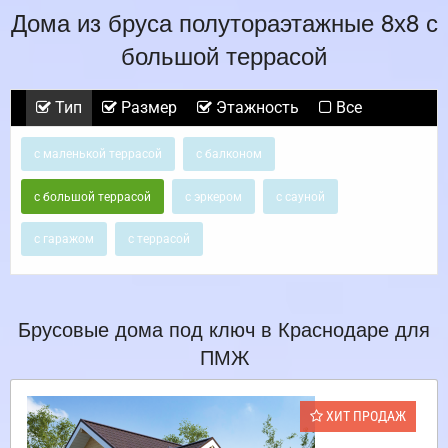
Дома из бруса полутораэтажные 8х8 с
большой террасой
Тип
Размер
Этажность
Все
с маленькой террасой
с балконом
с большой террасой
с эркером
с сауной
с гаражом
с террасой
Брусовые дома под ключ в Краснодаре для
ПМЖ
ХИТ ПРОДАЖ