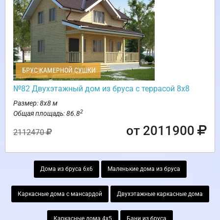
БРУС КАМЕРНОЙ СУШКИ
№82 Двухэтажный дом из бруса с террасой 8х8
Размер: 8х8 м
2
Общая площадь: 86.8
от 2011900
2112470
Дома из бруса 6х6
Маленькие дома из бруса
Каркасные дома с мансардой
Двухэтажные каркасные дома
Каркасные дома 4х5
Бани из бруса