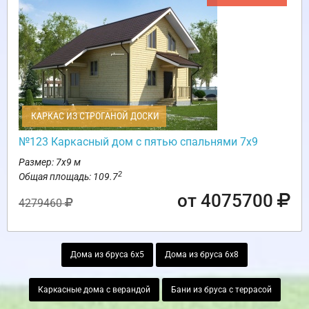
КАРКАС ИЗ СТРОГАНОЙ ДОСКИ
№123 Каркасный дом с пятью спальнями 7х9
Размер: 7х9 м
2
Общая площадь: 109.7
от 4075700
4279460
Дома из бруса 6х5
Дома из бруса 6х8
Каркасные дома с верандой
Бани из бруса с террасой