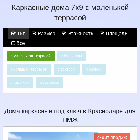
Каркасные дома 7х9 с маленькой
террасой
Тип
Размер
Этажность
Площадь
Все
с маленькой террасой
с балконом
с большой террасой
с эркером
с сауной
с гаражом
с террасой
Дома каркасные под ключ в Краснодаре для
ПМЖ
ХИТ ПРОДАЖ