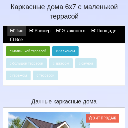
Каркасные дома 6х7 с маленькой
террасой
Тип
Размер
Этажность
Площадь
Все
с маленькой террасой
с балконом
с большой террасой
с эркером
с сауной
с гаражом
с террасой
Дачные каркасные дома
ХИТ ПРОДАЖ