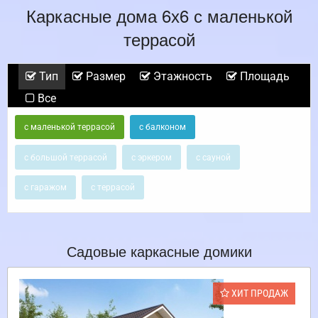
Каркасные дома 6х6 с маленькой
террасой
Тип
Размер
Этажность
Площадь
Все
с маленькой террасой
с балконом
с большой террасой
с эркером
с сауной
с гаражом
с террасой
Садовые каркасные домики
ХИТ ПРОДАЖ