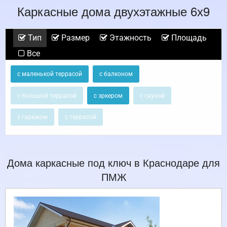
Каркасные дома двухэтажные 6х9
Тип
Размер
Этажность
Площадь
Все
с маленькой террасой
с балконом
с большой террасой
с эркером
с сауной
с гаражом
с террасой
Дома каркасные под ключ в Краснодаре для
ПМЖ