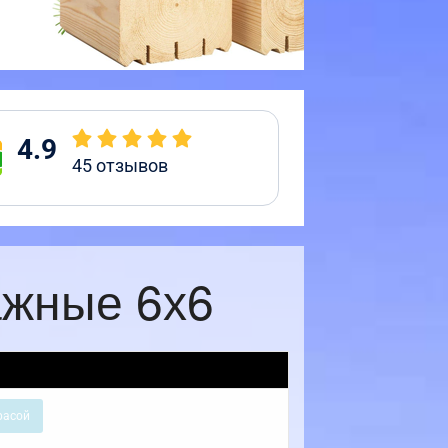
4.9
45
отзывов
ажные 6х6
расой