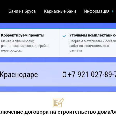
а
Бани из бруса
Каркасные бани
Информация
Корректируем проекты
Уточняем комплектацию
Меняем планировку,
Сверяем материалы и состав
расположение окон, дверей и
работ до окончательного
перегородок.
расчёта.
 Краснодаре
+7 921 027-89-