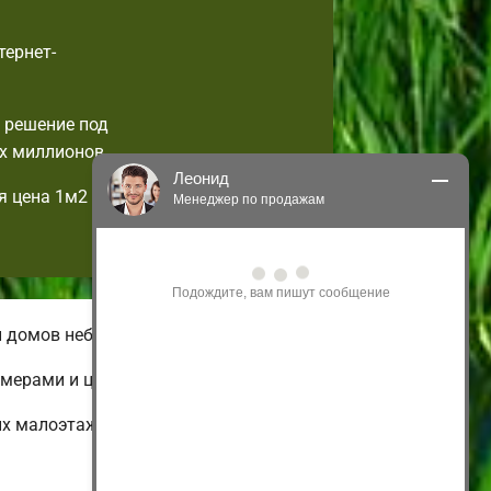
тернет-
 решение под
х миллионов.
Леонид
я цена 1м2
Менеджер по продажам
Здравствуйте! Я могу 
проконсультировать Вас по нашим 
акциям и проектам.
Только что
и домов небольшой площади.
имерами и ценами.
их малоэтажных и дешевых до