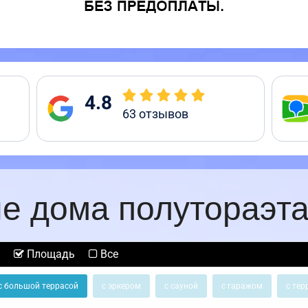
4.8
63
отзывов
е дома полутораэт
Площадь
Все
с большой террасой
с эркером
с сауной
с гаражом
с тер