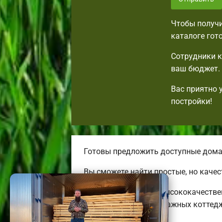
Чтобы получи
каталоге гот
Сотрудники к
ваш бюджет. 
Вас приятно 
постройки!
Готовы предложить доступные дома
Вы сможете найти простые, но каче
Строим необычные, высококачестве
огромных двух-трехэтажных коттед