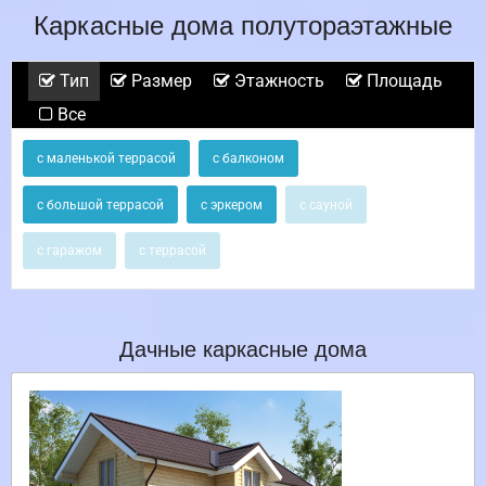
Каркасные дома полутораэтажные
Тип
Размер
Этажность
Площадь
Все
с маленькой террасой
с балконом
с большой террасой
с эркером
с сауной
с гаражом
с террасой
Дачные каркасные дома