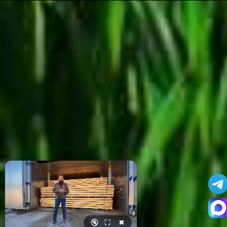
🔇
⛶
✖