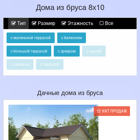
Дома из бруса 8х10
Тип
Размер
Этажность
Все
с маленькой террасой
с балконом
с большой террасой
с эркером
с сауной
с гаражом
с террасой
Дачные дома из бруса
ХИТ ПРОДАЖ