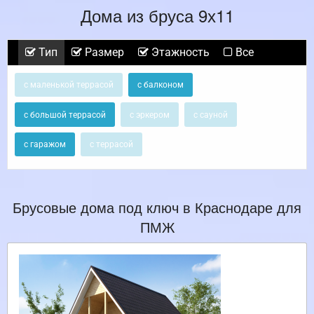
Дома из бруса 9х11
Тип
Размер
Этажность
Все
с маленькой террасой
с балконом
с большой террасой
с эркером
с сауной
с гаражом
с террасой
Брусовые дома под ключ в Краснодаре для
ПМЖ