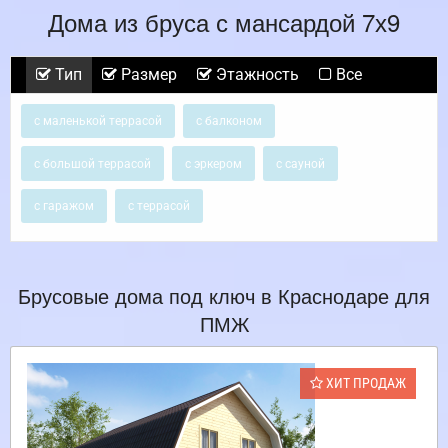
Дома из бруса с мансардой 7х9
Тип
Размер
Этажность
Все
с маленькой террасой
с балконом
с большой террасой
с эркером
с сауной
с гаражом
с террасой
Брусовые дома под ключ в Краснодаре для
ПМЖ
ХИТ ПРОДАЖ