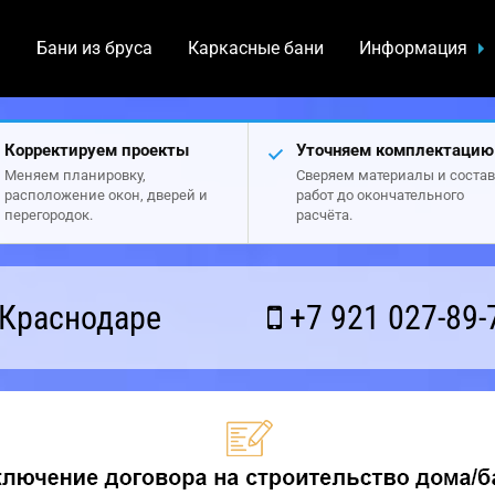
а
Бани из бруса
Каркасные бани
Информация
Корректируем проекты
Уточняем комплектацию
Меняем планировку,
Сверяем материалы и состав
расположение окон, дверей и
работ до окончательного
перегородок.
расчёта.
 Краснодаре
+7 921 027-89-