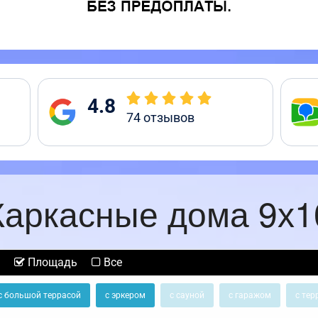
4.8
74
отзывов
Каркасные дома 9х1
Площадь
Все
с большой террасой
с эркером
с сауной
с гаражом
с тер