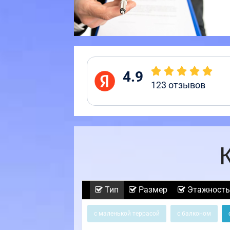
4.9
123
отзывов
Тип
Размер
Этажность
с маленькой террасой
с балконом