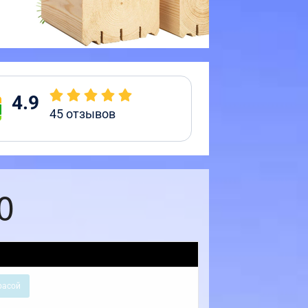
4.9
45
отзывов
0
расой