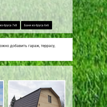
из бруса 7х8
Бани из бруса 6х6
жно добавить гараж, террасу,