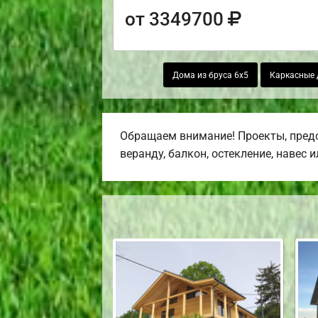
от 3349700
Дома из бруса 6х5
Каркасные 
Обращаем внимание! Проекты, предс
веранду, балкон, остекление, навес 