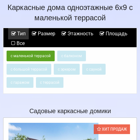
Каркасные дома одноэтажные 6х9 с
маленькой террасой
Тип
Размер
Этажность
Площадь
Все
с маленькой террасой
с балконом
с большой террасой
с эркером
с сауной
с гаражом
с террасой
Садовые каркасные домики
ХИТ ПРОДАЖ