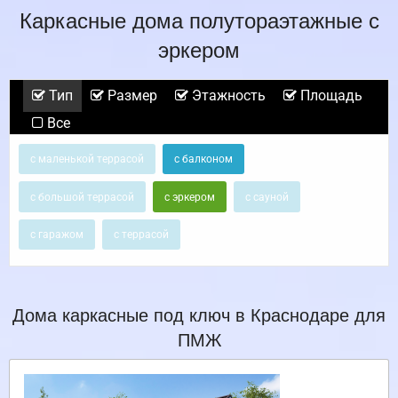
Каркасные дома полутораэтажные с
эркером
Тип
Размер
Этажность
Площадь
Все
с маленькой террасой
с балконом
с большой террасой
с эркером
с сауной
с гаражом
с террасой
Дома каркасные под ключ в Краснодаре для
ПМЖ